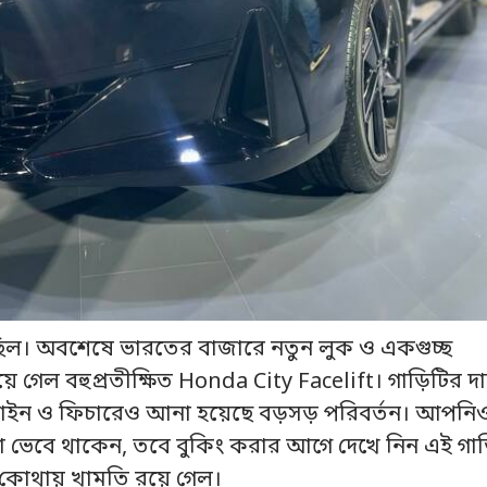
িল। অবশেষে ভারতের বাজারে নতুন লুক ও একগুচ্ছ
য়ে গেল বহুপ্রতীক্ষিত Honda City Facelift। গাড়িটির দ
াইন ও ফিচারেও আনা হয়েছে বড়সড় পরিবর্তন। আপনি
া ভেবে থাকেন, তবে বুকিং করার আগে দেখে নিন এই গা
 কোথায় খামতি রয়ে গেল।