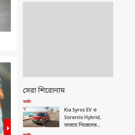
2
/6
সেরা শিরোনাম
অটো
Kia Syros EV ও
Sorento Hybrid,
ভারতে নিজেদের
পোর্টফোলিও বাড়াচ্ছে