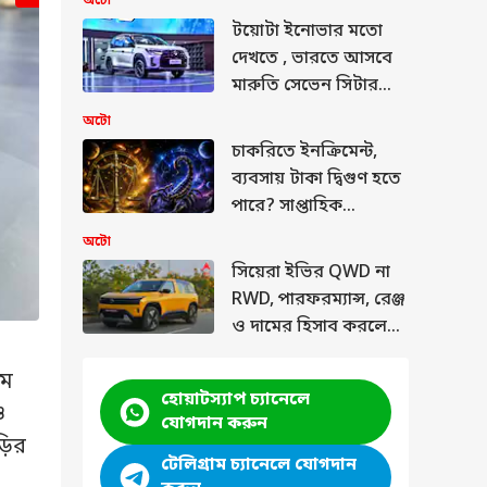
অটো
কিয়া
টয়োটা ইনোভার মতো
দেখতে , ভারতে আসবে
মারুতি সেভেন সিটার
কারের এই ফেসলিফ্ট,
অটো
দেখুন ছবি
চাকরিতে ইনক্রিমেন্ট,
ব্যবসায় টাকা দ্বিগুণ হতে
নতুন Honda City দৈর্ঘ্যে সামান্য বেড়েছে। তবে 
পারে? সাপ্তাহিক
রাশিফলে তুলা-বৃশ্চিকের
রয়েছে নতুন ডিজাইনের হানিকম্ব গ্রিল, লাইট বার 
অটো
কেমন কাটবে?
যা গাড়িটিকে এক ঝলকেই প্রিমিয়াম লুক দেয়। স্প
সিয়েরা ইভির QWD না
RWD, পারফরম্যান্স, রেঞ্জ
বরাবরের মতোই সেরা। বিশেষ করে এর রেয়ার স
ও দামের হিসাব করলে
এককথায় চমৎকার।
কোন ভ্যারিয়েন্ট আপনার
াম
জন্য সেরা?
হোয়াটস্যাপ চ্যানেলে
ও
যোগদান করুন
ড়ির
টেলিগ্রাম চ্যানেলে যোগদান