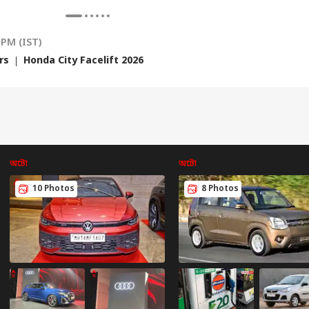
 PM (IST)
rs
Honda City Facelift 2026
িগত কর্নার
অটো
অটো
10 Photos
8 Photos
া প্রতিবেদন
সেরা রিল
ার
জেলার
খবর
জেল