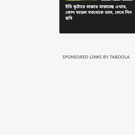
কেরিয়ার
প্রত
ইভি স্কুটারে বাজার মাতাচ্ছে এথার,
প্রতিক্রিয়া
অন্ন
কোন মডেল সবথেকে ভাল, দেখে নিন
ট্রা
খবর
আমাদের সম্পর্কে
ছবি
প্রতি
Ear
SPONSORED LINKS BY TABOOLA
থেক
LOGIN
কাঁ
ভূমি
আতঙ