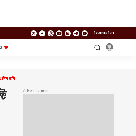
বিজ্ঞাপন দিন
ও
লাইফস্টাইল
প্রযুক্তি
স্বাস্থ্য
গ্যাজেট
চ্যাট জিপিটি
টিভি শো
ে নিন ছবি
ঘন্টাখানেক সঙ্গে সুমন
খুঁটিনাটি
এবিপি অন দ্য স্পট
টে
Advertisement
আনন্দ সকাল
অফবিট
যুক্তি-তক্কো
আনন্দ খবর
ছকভাঙা ৬টা
ফ্যাক্ট চেক