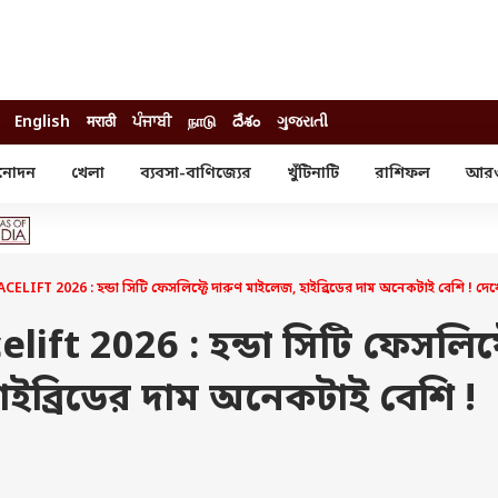
English
मराठी
ਪੰਜਾਬੀ
நாடு
దేశం
ગુજરાતી
নোদন
খেলা
ব্যবসা-বাণিজ্যের
খুঁটিনাটি
রাশিফল
আর
োদন
খেলা
ব্যবসা-বাণিজ্য
স্টার
ক্রিকেট
বাজেট
য়াল
ফুটবল
আইপিও
ম রিভিউ
আইপিএল
পার্সোনাল ফিনান্স
LIFT 2026 : হন্ডা সিটি ফেসলিফ্টে দারুণ মাইলেজ, হাইব্রিডের দাম অনেকটাই বেশি ! দেখ
অলিম্পিক্স
লটারি
ো পরব
শিক্ষা
ift 2026 : হন্ডা সিটি ফেসলিফ্
বিজ্ঞান
াইব্রিডের দাম অনেকটাই বেশি !
ম
বাংলাদেশ
ব্র্যান্ডওয়্যার
যমিকের ফল
উচ্চ মাধ্যমিকের ফল