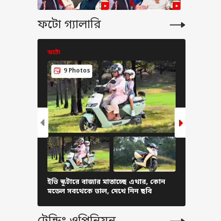
ফটো গ্যালারি
অটো
অটো
9 Photos
10 Ph
ইভি স্কুটারে বাজার মাতাচ্ছে এথার, কোন
একাধিক মড
মডেল সবথেকে ভাল, দেখে নিন ছবি
সেরা পারফর