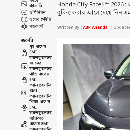
ফটো
Honda City Facelift 2026 
গ্যালারি
বুকিং করার আগে দেখে নিন এ
ওপিনিয়ন
ওয়েব স্টোরি
পডকাস্ট
Written By :
ABP Ananda
| Updated 
জরুরি
গৃহ ঋণের
EMI
ক্যালকুলেটর
বয়সের
ক্যালকুলেটর
গাড়ি ঋণের
EMI
ক্যালকুলেটর
BMI
ক্যালকুলেটর
শিক্ষা ঋণের
EMI
ক্যালকুলেটর
ব্যক্তিগত
ঋণের EMI
ক্যালকুলেটর