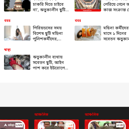
চাকরি দিতে চাইবে
পেরিয়ে গেলে
না', ঋতুকালীন ছুটি
কাজ সংক্রান্ত
বাধ্যতামূলক করার
ইমেল নয়,
আবেদনে 'না' সুপ্রিম
লোকসভায় পে
খবর
খবর
কোর্টের
'রাইট টু ডিসকা
পিরিয়ডসের সময়
মহিলা কর্মীদের
বিল'
বিশেষ ছুটি মহিলা
মাসে ১ দিনের
পুলিশকর্মীদের,
সবেতন ঋতুকা
অরুণাচল পুলিশের
ছুটির ঘোষণা ও
উদ্যোগকে সাধুবাদ
সরকারের
স্বাস্থ্য
সকলের
ঋতুকালীন ব্যথায়
সবেতন ছুটি, আইন
পাশ করে ইউরোপে
নজির স্পেনের
আঞ্চলিক
আঞ্চলিক