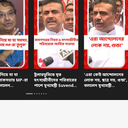
 নিয়ে যা যা
ট্রলারডুবিতে মৃত
'এরা কেউ আন্দোলনের
 লোকসভায় MP-রা
মৎস্যজীবীদের পরিবারের
লোক নয়, ছাত্র নয়, গুন্ডা',
বললেন
পাশে মুখ্যমন্ত্রী Suvendu
বললেন মুখ্যমন্ত্রী
ার বিধায়ক
Adhikari
Suvendu Adhikari
Ghosh