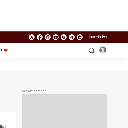
বিজ্ঞাপন দিন
ও
লাইফস্টাইল
প্রযুক্তি
স্বাস্থ্য
গ্যাজেট
চ্যাট জিপিটি
টিভি শো
ঘন্টাখানেক সঙ্গে সুমন
খুঁটিনাটি
এবিপি অন দ্য স্পট
Advertisement
আনন্দ সকাল
অফবিট
যুক্তি-তক্কো
আনন্দ খবর
ছকভাঙা ৬টা
ফ্যাক্ট চেক
ীমা