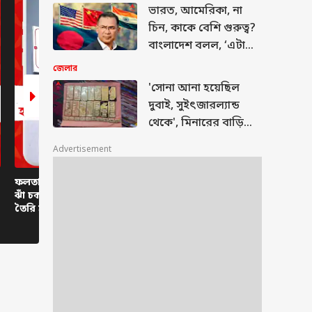
অভয়ার পরিবারের
ভারত, আমেরিকা, না
চিন, কাকে বেশি গুরুত্ব?
বাংলাদেশ বলল, ‘এটা
বউ আর সতীনের ঝগড়া
জেলার
নয়’
'সোনা আনা হয়েছিল
দুবাই, সুইৎজারল্যান্ড
থেকে', মিনারের বাড়িতে
কোথা থেকে কীভাবে এল
Advertisement
এত টাকা-সোনা ?
ফলতার সেবাশ্রয় ক্যাম্পে
"আমরা চাই মদনদা ভালো
স্বরাষ্ট্রমন্ত্র
ঝাঁ চকচকে 'অ্যান্টিচেম্বার'!
থাকুক", মন্তব্য কুণাল
আগেই রঙ 
তৈরি হয়েছিল কাদের
ঘোষের
উত্তরকন্যার
জন্য?