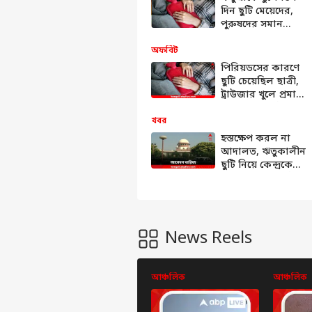
দিন ছুটি মেয়েদের,
পুরুষদের সমান
বেতন মহিলাদের,
নয়া ‘কেরল মডেল’
অফবিট
পিরিয়ডসের কারণে
ছুটি চেয়েছিল ছাত্রী,
ট্রাউজার খুলে প্রমাণ
দেখানোর নির্দেশ
বিশ্ববিদ্যালয়ের !
খবর
হস্তক্ষেপ করল না
আদালত, ঋতুকালীন
ছুটি নিয়ে কেন্দ্রকে
নীতি গ্রহণের নির্দেশ
সুপ্রিম কোর্টের
News Reels
আঞ্চলিক
আঞ্চলিক