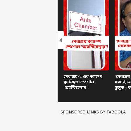
সেবাশ্রয়-২ এর ক্যাম্পে
'সেবাশ্রয়
সুসজ্জিত স্পেশাল
সমস্যা,
'অ্যান্টিচেম্বার'
তুলুক', 
বেলেঘাট
Kunal 
SPONSORED LINKS BY TABOOLA