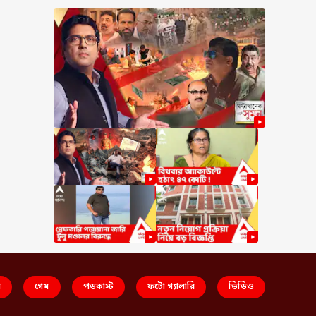
স
গেম
পডকাস্ট
ফটো গ্যালারি
ভিডিও