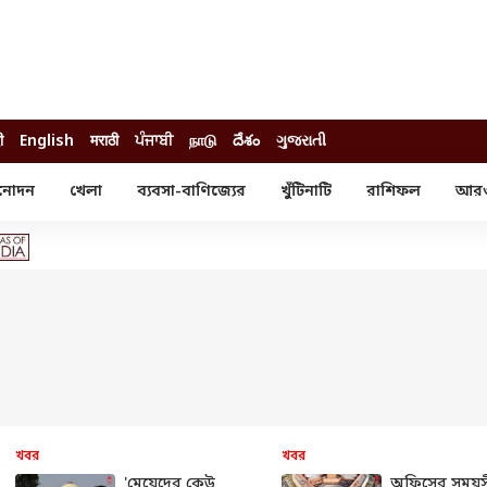
ी
English
मराठी
ਪੰਜਾਬੀ
நாடு
దేశం
ગુજરાતી
নোদন
খেলা
ব্যবসা-বাণিজ্যের
খুঁটিনাটি
রাশিফল
আর
োদন
খেলা
ব্যবসা-বাণিজ্য
স্টার
ক্রিকেট
বাজেট
য়াল
ফুটবল
আইপিও
ম রিভিউ
আইপিএল
পার্সোনাল ফিনান্স
অলিম্পিক্স
লটারি
ো পরব
শিক্ষা
বিজ্ঞান
ম
বাংলাদেশ
ব্র্যান্ডওয়্যার
খবর
খবর
যমিকের ফল
উচ্চ মাধ্যমিকের ফল
'মেয়েদের কেউ
অফিসের সময়স