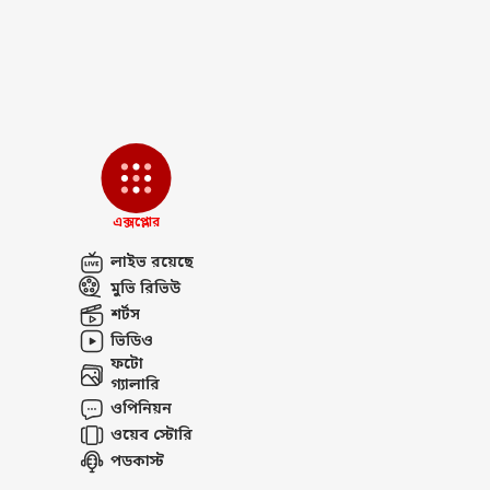
'ছর্
সংর
LOGIN
পেল
আর ক
কোর্
এক্সপ্লোর
লাইভ রয়েছে
মুভি রিভিউ
শর্টস
ভিডিও
ফটো
গ্যালারি
ওপিনিয়ন
ওয়েব স্টোরি
পডকাস্ট