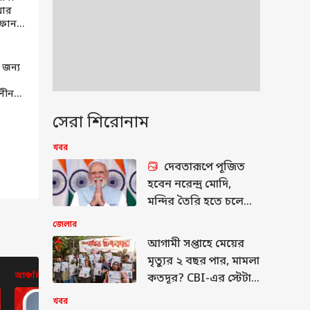
 আর
 ফোন-
শ হল
নেক্ট
 জন্য
লীন
ড়িশা
সেরা শিরোনাম
খবর
দেবতারূপে পূজিত
হবেন নরেন্দ্র মোদি,
মন্দির তৈরি হতে চলেছে
বিহারে, প্রস্তাবে
জেলার
অনুমোদন দিল বোর্ড
আগামী সপ্তাহে মেয়ের
মৃত্যুর ২ বছর পার, মামলা
আঞ্চলিক
আঞ্চলিক
আঞ্চলিক
কতদূর? CBI-এর স্টেটাস
রিপোর্ট পেশের দিনে প্রশ্ন
খবর