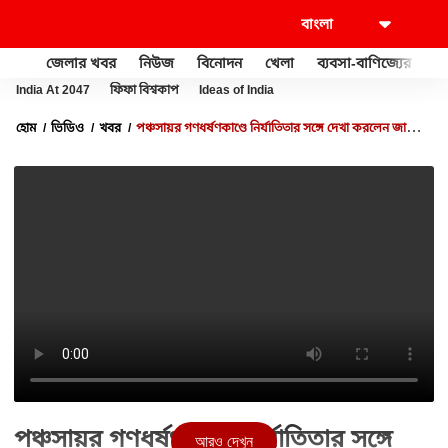
জেলার খবর
নিউজ
বিনোদন
খেলা
ব্যবসা-বাণিজ্যের
খু
India At 2047
ফিফা বিশ্বকাপ
Ideas of India
হোম
ভিডিও
খবর
পঞ্চসায়র গণধর্ষণকাণ্ডে নির্যাতিতার সঙ্গে দেখা করলেন জাতীয়
মহিলা কমিশনের সদস্যরা
পঞ্চসায়র গণধর্ষণকাণ্ডে নির্যাতিতার সঙ্গে
আরও দেখুন