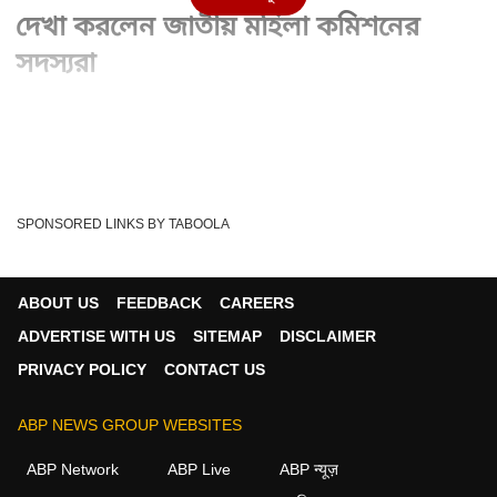
দেখা করলেন জাতীয় মহিলা কমিশনের
সদস্যরা
Written By :
ওয়েব ডেস্ক, এবিপি আনন্দ
15 Nov 2019 05:39 PM (IST)
পঞ্চসায়র গণধর্ষণকাণ্ডে নির্যাতিতার সঙ্গে দেখা করলেন জাতীয় মহিলা কমিশনের
সদস্যরা। হোমে গিয়ে তাঁর সঙ্...
see more
SPONSORED LINKS BY TABOOLA
Tortured Lady
Women's Commission
Tags :
Panchasayar
Abp Ananda
ABOUT US
FEEDBACK
CAREERS
ADVERTISE WITH US
SITEMAP
DISCLAIMER
PRIVACY POLICY
CONTACT US
ভিডিও খবর
ABP NEWS GROUP WEBSITES
জেলার
ABP Network
ABP Live
ABP न्यूज़