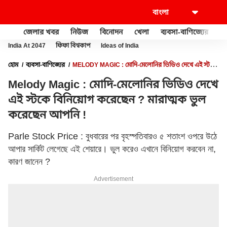
জেলার খবর
নিউজ
বিনোদন
খেলা
ব্যবসা-বাণিজ্যের
খু
India At 2047
ফিফা বিশ্বকাপ
Ideas of India
হোম
ব্যবসা-বাণিজ্যের
MELODY MAGIC : মোদি-মেলোনির ভিডিও দেখে এই স্টকে
বিনিয়োগ করেছেন ? মারাত্মক ভুল করেছেন আপনি !
Melody Magic : মোদি-মেলোনির ভিডিও দেখে
এই স্টকে বিনিয়োগ করেছেন ? মারাত্মক ভুল
করেছেন আপনি !
Parle Stock Price : বুধবারের পর বৃহস্পতিবারও ৫ শতাংশ ওপরে উঠে
আপার সার্কিট লেগেছে এই শেয়ারে। ভুল করেও এখানে বিনিয়োগ করবেন না,
কারণ জানেন ?
Advertisement