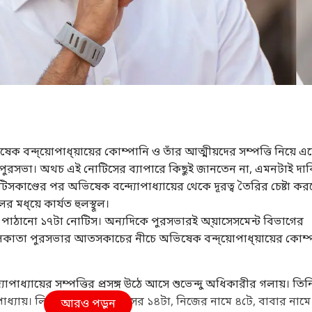
েক বন্দ্য়োপাধ্য়ায়ের কোম্পানি ও তাঁর আত্মীয়দের সম্পত্তি নিয়ে এ
রসভা। অথচ এই নোটিসের ব্যাপারে কিছুই জানতেন না, এমনটাই দাব
কাণ্ডের পর অভিষেক বন্দ্যোপাধ্যায়ের থেকে দূরত্ব তৈরির চেষ্টা ক
র মধ্য়ে কার্যত হুলস্থূল।
 পাঠানো ১৭টা নোটিস। অন্যদিকে পুরসভারই অ্য়াসেসমেন্ট বিভাগের
লকাতা পুরসভার আতসকাচের নীচে অভিষেক বন্দ্য়োপাধ্য়ায়ের কোম্প
্যোপাধ্যায়ের সম্পত্তির প্রসঙ্গ উঠে আসে
শুভেন্দু অধিকারী
র গলায়। তিন
ধ্যায়। লিপস অ্য়ান্ড বাউন্ডসের ১৪টা, নিজের নামে ৪টে, বাবার নামে
আরও পড়ুন