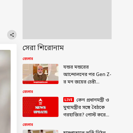
সেরা শিরোনাম
জেলার
যন্তর মন্তরের
আন্দোলনের পর Gen Z-
র মন জয়ের চেষ্টা
মোদির? প্রধানমন্ত্রীর
জেলার
পোস্টের আহ্বান ঘিরে
কেন প্রধানমন্ত্রী ও
গুঞ্জন
মুখ্যমন্ত্রীর সঙ্গে বৈঠকে
গরহাজির? পোস্ট করে
জানালেন সাংসদ-
জেলার
অভিনেতা দেব