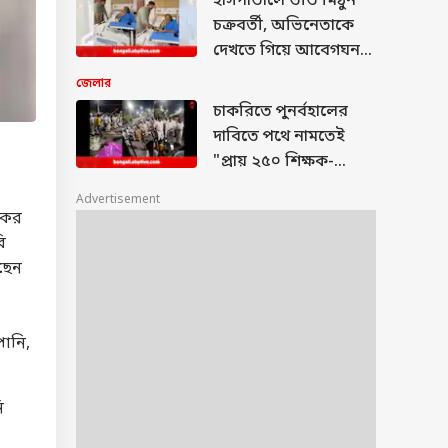
হাসপাতালে ভর্তি মিঠুন
চক্রবর্তী, অভিনেতাকে
দেখতে গিয়ে আবেগঘন
পোস্ট দেবের, " তুমি
জেলার
বাবার মতোই.."
চাকরিতে পুনর্বহালের
দাবিতে পথে নামতেই
"প্রায় ২৫০ শিক্ষক-
শিক্ষাকর্মীকে ধরপাকড়",
Advertisement
পুলিশের বিরুদ্ধে
কের
লাঠিচার্জের অভিযোগ
ি
ধর্মতলায়
রছেন
ানি,
ি