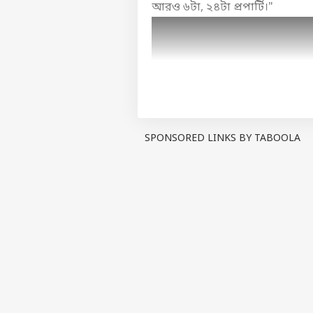
আরও ৬টা, ২৪টা প্রপার্টি।"
SPONSORED LINKS BY TABOOLA
এরপরই অ্যাকশনে নামে কলকাতা পুর