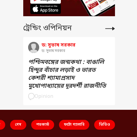
ট্রেন্ডিং ওপিনিয়ন
ড: সুভাষ সরকার
ড: সুভাষ সরকার
পশ্চিমবঙ্গের জন্মকথা : বাঙালি
হিন্দুর বাঁচার লড়াই ও ভারত
কেশরী শ্যামাপ্রসাদ
মুখোপাধ্যায়ের দূরদর্শী রাজনীতি
Opinion
স
গেম
পডকাস্ট
ফটো গ্যালারি
ভিডিও