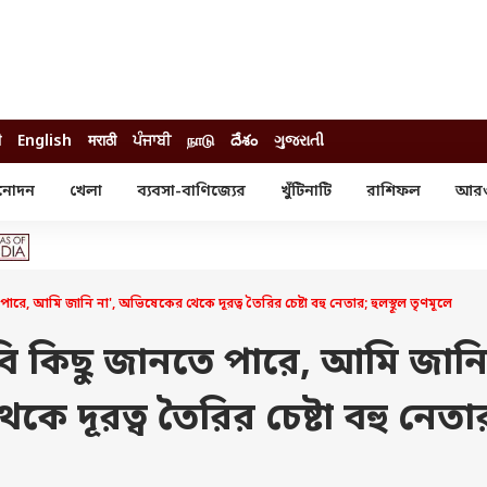
ी
English
मराठी
ਪੰਜਾਬੀ
நாடு
దేశం
ગુજરાતી
নোদন
খেলা
ব্যবসা-বাণিজ্যের
খুঁটিনাটি
রাশিফল
আর
োদন
খেলা
ব্যবসা-বাণিজ্য
স্টার
ক্রিকেট
বাজেট
য়াল
ফুটবল
আইপিও
ম রিভিউ
আইপিএল
পার্সোনাল ফিনান্স
ে, আমি জানি না', অভিষেকের থেকে দূরত্ব তৈরির চেষ্টা বহু নেতার; হুলস্থূল তৃণমূলে
অলিম্পিক্স
লটারি
ো পরব
শিক্ষা
ি কিছু জানতে পারে, আমি জান
বিজ্ঞান
ে দূরত্ব তৈরির চেষ্টা বহু নেতা
ম
বাংলাদেশ
ব্র্যান্ডওয়্যার
যমিকের ফল
উচ্চ মাধ্যমিকের ফল