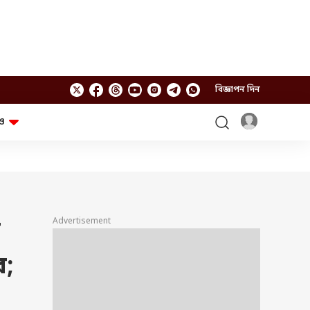
বিজ্ঞাপন দিন
ও
লাইফস্টাইল
প্রযুক্তি
স্বাস্থ্য
গ্যাজেট
চ্যাট জিপিটি
টিভি শো
ঘন্টাখানেক সঙ্গে সুমন
খুঁটিনাটি
এবিপি অন দ্য স্পট
Advertisement
ি
আনন্দ সকাল
অফবিট
যুক্তি-তক্কো
আনন্দ খবর
র;
ছকভাঙা ৬টা
ফ্যাক্ট চেক