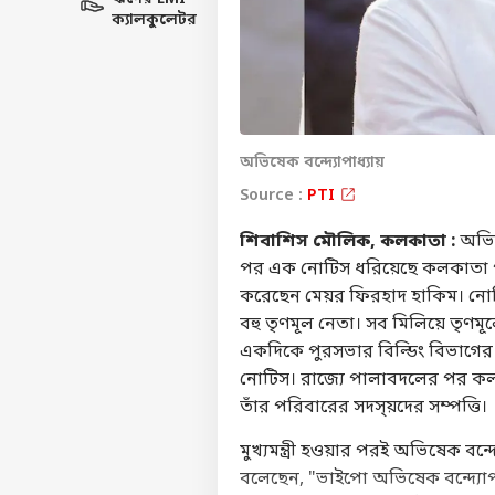
ক্যালকুলেটর
অভিষেক বন্দ্যোপাধ্যায়
Source :
PTI
শিবাশিস মৌলিক, কলকাতা :
অভিষ
পর এক নোটিস ধরিয়েছে কলকাতা পু
করেছেন মেয়র ফিরহাদ হাকিম। নোটিস
বহু তৃণমূল নেতা। সব মিলিয়ে তৃণমূলে
একদিকে পুরসভার বিল্ডিং বিভাগের
নোটিস। রাজ্যে পালাবদলের পর ক
তাঁর পরিবারের সদস্য়দের সম্পত্তি।
মুখ্যমন্ত্রী হওয়ার পরই অভিষেক বন্দ
বলেছেন, "ভাইপো অভিষেক বন্দ্যোপা