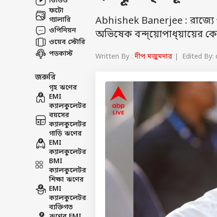
ভিডিও
ফটো
Abhishek Banerjee : রাজ্
গ্যালারি
ওপিনিয়ন
অভিষেক বন্দ্য়োপাধ্য়ায়ের কোম্
ওয়েব স্টোরি
পডকাস্ট
Written By :
দীপ মজুমদার
| Edited By: 
জরুরি
গৃহ ঋণের
EMI
ক্যালকুলেটর
বয়সের
ক্যালকুলেটর
গাড়ি ঋণের
EMI
ক্যালকুলেটর
BMI
ক্যালকুলেটর
শিক্ষা ঋণের
EMI
ক্যালকুলেটর
ব্যক্তিগত
ঋণের EMI