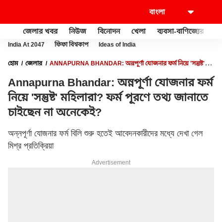
জেলার খবর
নিউজ
বিনোদন
খেলা
ব্যবসা-বাণিজ্যের
খু
India At 2047
ফিফা বিশ্বকাপ
Ideas of India
হোম
জেলার
ANNAPURNA BHANDAR: অন্নপূর্ণা যোজনার ফর্ম নিয়ে 'সন্তুষ্ট'
মহিলারা? ফর্ম পূরণে তথ্য জানাতে চাইছেন না অনেকেই?
Annapurna Bhandar: অন্নপূর্ণা যোজনার ফর্ম
নিয়ে 'সন্তুষ্ট' মহিলারা? ফর্ম পূরণে তথ্য জানাতে
চাইছেন না অনেকেই?
অন্নপূর্ণা যোজনার ফর্ম বিলি শুরু হতেই আবেদনকারীদের মধ্যে দেখা গেল
মিশ্র প্রতিক্রিয়া
Advertisement