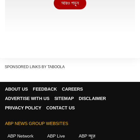
আরও পড়ুন
SPONSORED LINKS BY TABOOLA
বুধবার রাতেই অনলাইনে আপলোড করে দেওয়া হয়েছে অন্নপূর্ণা যোজনার
ABOUT US
FEEDBACK
CAREERS
ফর্ম। ১২ পাতার ফর্মে, নিজের ও পরিবার সম্পর্কে নানা তথ্য দিতে হচ্ছে
ADVERTISE WITH US
SITEMAP
DISCLAIMER
আবেদনকারীদের।
PRIVACY POLICY
CONTACT US
যেমন, পরিবার কি মাসিক রেশন তোলে?
ABP NEWS GROUP WEBSITES
Continues below advertisement
ABP Network
ABP Live
ABP न्यूज़