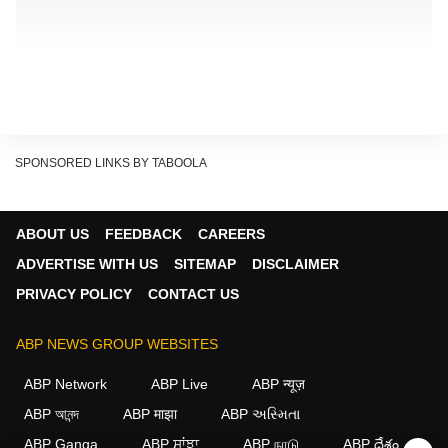
SPONSORED LINKS BY TABOOLA
STF সূত্রে খবর, ভারত-নেপাল সীমান্তে বাড়িভাড়া নিয়ে থাকতে শুরু
ABOUT US
FEEDBACK
CAREERS
করেছিল জাহাঙ্গির। সংশ্লিষ্ট সূত্রের খবর, 'পরিবার নিয়ে লোকচক্ষুর আড়ালে
ADVERTISE WITH US
SITEMAP
DISCLAIMER
থাকতে শুরু করেছিলেন জাহাঙ্গির খান। নেপালে পালিয়ে গিয়ে পাকাপাকি থাকার
PRIVACY POLICY
CONTACT US
চেষ্টা করছিলেন। আগেভাগে নেপালের স্কুলে ভর্তি করেছিলেন সন্তানদের।
মিলেছে জাহাঙ্গিরের সন্তানদের স্কুলে ভর্তির তথ্যও। পুলিশ বলছে, তাঁর
ABP NEWS GROUP WEBSITES
বিরুদ্ধে একাধিক অভিযোগ রয়েছে। তার পরিপ্রেক্ষিতেই তাঁর খোঁজ শুরু
ABP Network
ABP Live
ABP न्यूज़
হয়েছিল।
ABP আনন্দ
ABP माझा
ABP અસ્મિતા
ABP Ganga
ABP ਸਾਂਝਾ
ABP நாடு
ABP దేశం