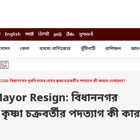
ी
English
मराठी
ਪੰਜਾਬੀ
நாடு
దేశం
ગુજરાતી
নোদন
খেলা
ব্যবসা-বাণিজ্যের
খুঁটিনাটি
রাশিফল
আর
োদন
খেলা
ব্যবসা-বাণিজ্য
স্টার
ক্রিকেট
বাজেট
য়াল
ফুটবল
আইপিও
ম রিভিউ
আইপিএল
পার্সোনাল ফিনান্স
বিধাননগর পুরনিগমের মেয়র কৃষ্ণা চক্রবর্তীর পদত্যাগ কী কারণে দেখালেন?
অলিম্পিক্স
লটারি
ো পরব
শিক্ষা
ayor Resign: বিধাননগর
বিজ্ঞান
ৃষ্ণা চক্রবর্তীর পদত্যাগ কী কা
ম
বাংলাদেশ
ব্র্যান্ডওয়্যার
যমিকের ফল
উচ্চ মাধ্যমিকের ফল