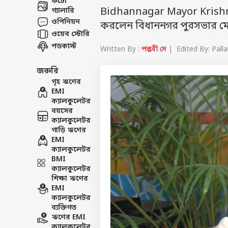
ফটো
Bidhannagar Mayor Krishna 
গ্যালারি
ওপিনিয়ন
করলেন বিধাননগর পুরসভার ম
ওয়েব স্টোরি
পডকাস্ট
Written By :
পল্লবী দে
| Edited By: Palla
জরুরি
গৃহ ঋণের
EMI
ক্যালকুলেটর
বয়সের
ক্যালকুলেটর
গাড়ি ঋণের
EMI
ক্যালকুলেটর
BMI
ক্যালকুলেটর
শিক্ষা ঋণের
EMI
ক্যালকুলেটর
ব্যক্তিগত
ঋণের EMI
ক্যালকুলেটর