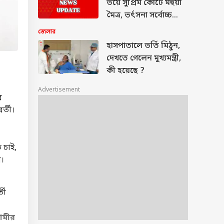
ভয়ে সুপ্রিম কোর্টে মহুয়া
মৈত্র, ভর্ৎসনা সর্বোচ্চ
আদালতের
জেলার
হাসপাতালে ভর্তি মিঠুন,
দেখতে গেলেন মুখ্যমন্ত্রী,
কী হয়েছে ?
Advertisement
র
র্তী।
 চাই,
র।
তী
ামীর