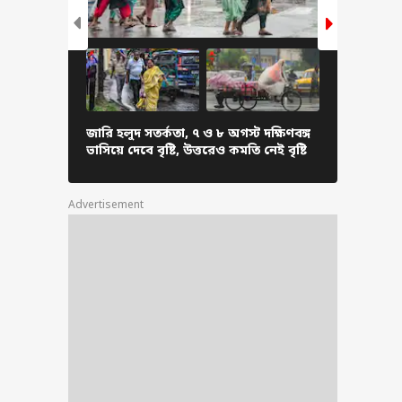
ণে দোষী সাব্যস্ত তরুণ
পাল, ট্রায়াল কোর্টের
 বাতিল, ‘তেহলকা’র
ক্তন সাংবাদিক
লেন…
অন্নপূর্ণা
জারি হলুদ সতর্কতা, ৭ ও ৮ অগস্ট দক্ষিণবঙ্গ
"আরও সময় লা
ভাসিয়ে দেবে বৃষ্টি, উত্তরেও কমতি নেই বৃষ্টি
আপনি কি 
তাদের জন্যও
Advertisement