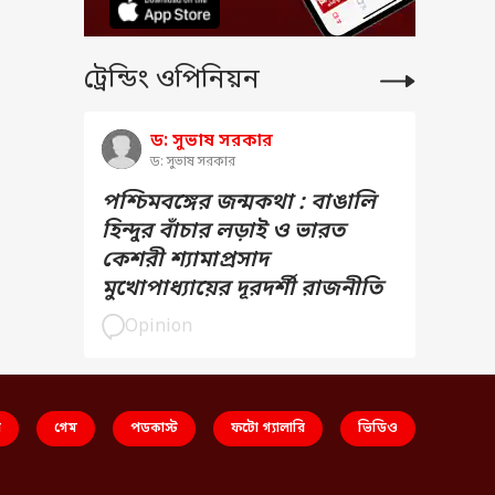
ট্রেন্ডিং ওপিনিয়ন
ড: সুভাষ সরকার
ড: সুভাষ সরকার
পশ্চিমবঙ্গের জন্মকথা : বাঙালি
হিন্দুর বাঁচার লড়াই ও ভারত
কেশরী শ্যামাপ্রসাদ
মুখোপাধ্যায়ের দূরদর্শী রাজনীতি
Opinion
স
গেম
পডকাস্ট
ফটো গ্যালারি
ভিডিও