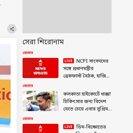
গ
সেরা শিরোনাম
জেলার
NCPI সাংসদদের
সঙ্গে প্রধানমন্ত্রীর
ব্রেকফাস্ট বৈঠক, হাজির
মুর্শিদাবাদের ৩ সংখ্য়ালঘু
জেলার
সাংসদ
কলকাতা হাইকোর্টে ধাক্কা!
চিকিৎসার জন্য বিদেশ
যেতে চেয়ে এবার সুপ্রিম
কোর্টে অভিষেক
জেলার
ডিম-বিক্ষোভের