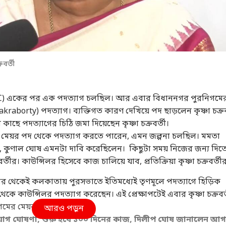
বর্তী
) একের পর এক পদত্যাগ চলছিল। আর এবার বিধাননগর পুরনিগমে
hakraborty) পদত্যাগ। ব্যক্তিগত কারণ দেখিয়ে পদ ছাড়লেন কৃষ্ণা চক্রব
ছে পদত্যাগের চিঠি জমা দিয়েছেন কৃষ্ণা চক্রবর্তী।
েয়র পদ থেকে পদত্যাগ করতে পারেন, এমন জল্পনা চলছিল।
মমতা
, কুণাল ঘোষ এমনটা দাবি করেছিলেন। কিছুটা সময় নিজের জন্য দিতে
রবর্তীর। কাউন্সিলর হিসেবে কাজ চালিয়ে যাব, প্রতিক্রিয়া কৃষ্ণা চক্রবর্তী
র থেকেই কলকাতায় পুরসভাতে ইতিমধ্যেই তৃণমূলে পদত্যাগে হিড়িক
ে কাউন্সিলর পদত্যাগ করেছেন। এই প্রেক্ষাপটেই এবার কৃষ্ণা চক্রবর্
গমের মেয়র পদ থেকে।
আরও পড়ুন
িয়োগ ঘোষণা, শুরু হবে ১০০ দিনের কাজ, দিলীপ ঘোষ জানালেন আগ