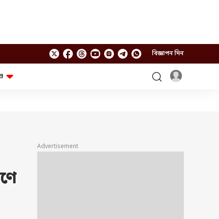
বিজ্ঞাপন দিন
ও
লাইফস্টাইল
প্রযুক্তি
স্বাস্থ্য
গ্যাজেট
চ্যাট জিপিটি
টিভি শো
ঘন্টাখানেক সঙ্গে সুমন
খুঁটিনাটি
এবিপি অন দ্য স্পট
Advertisement
আনন্দ সকাল
অফবিট
যুক্তি-তক্কো
আনন্দ খবর
রণে
ছকভাঙা ৬টা
ফ্যাক্ট চেক