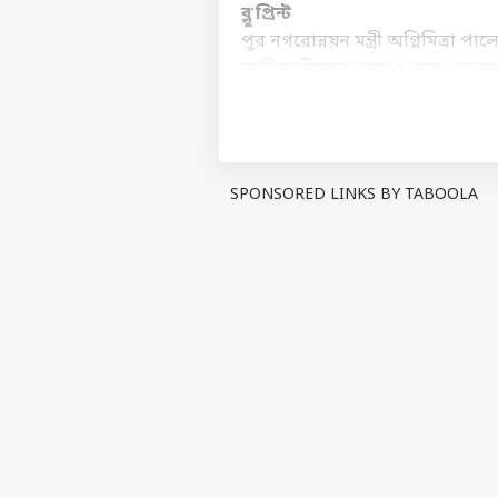
ব্লু প্রিন্ট
পুর নগরোন্নয়ন মন্ত্রী অগ্নিমিত্র
আধিকারিকের কাছেও গেছে পদত্যা
এদিকে গতকালই ফিরহাদ হাকিমের মে
মুখ্যমন্ত্রী মমতা বন্দ্যোপাধ্যা
যাচ্ছে না', মমতার বা
যদিও সূত্রের খবর, 'আমি মেয়র পদে
SPONSORED LINKS BY TABOOLA
কাছে মেয়রের পদত্যাগপত্র জমা পড়ে
প্রসঙ্গ পদত্যাগ
দিন দুয়েক আগে মেয়র পারিষদের প
নিশানা করেছিএলন মমতা বন্দ্যোপা
হয়েছিলেন 
ভোটে ভরাডুবির পর তৃণমূল কার্যত
পদত্যাগ করছেন। সরাসরি নিশানা করছ