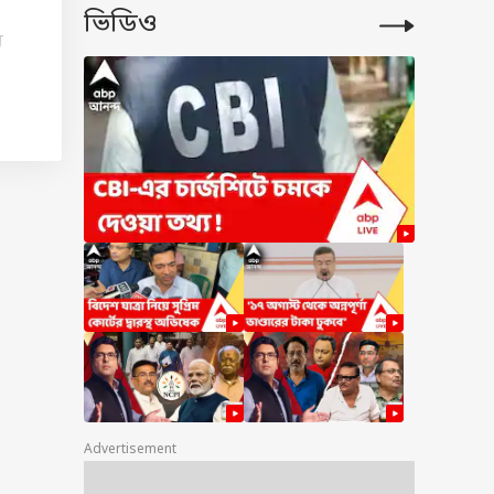
ভিডিও
র
া
।
ের
সরি
জেই
Advertisement