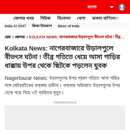
জেলার খবর
নিউজ
বিনোদন
খেলা
ব্যবসা-বাণিজ্যের
খু
India At 2047
ফিফা বিশ্বকাপ
Ideas of India
হোম
জেলার
KOLKATA NEWS: নাগেরবাজারে উড়ালপুলে বীভৎস ঘটনা ! তীব্র
গতিতে ধেয়ে আসা গাড়ির ধাক্কায় উপর থেকে ছিটকে পড়লেন যুবক
Kolkata News: নাগেরবাজারে উড়ালপুলে
বীভৎস ঘটনা ! তীব্র গতিতে ধেয়ে আসা গাড়ির
ধাক্কায় উপর থেকে ছিটকে পড়লেন যুবক
Nagerbazar News: উড়ালপুলের উপর প্রবল গতিতে আসা গাড়ির
সঙ্গে মোটরবাইকের ধাক্কায় দুর্ঘটনা। ধাক্কার অভিঘাতে উড়ালপুলের উপর
থেকে পড়ে গিয়ে ওই ব্যক্তির মৃত্যু।
Advertisement