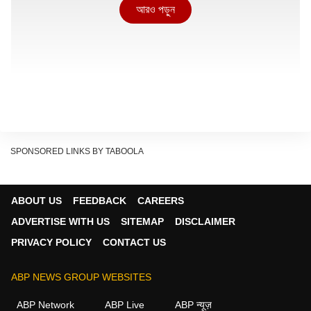
আরও পড়ুন
SPONSORED LINKS BY TABOOLA
ABOUT US
FEEDBACK
CAREERS
ADVERTISE WITH US
SITEMAP
DISCLAIMER
তৃণমূলের দলীয় কার্যালয়ে রাশি রাশি ভোটার ও আধার কার্ড ! মজুত সবুজ-
PRIVACY POLICY
CONTACT US
গেরুয়া আবির
ABP NEWS GROUP WEBSITES
বৃহস্পতিবার দুপুরের দিকে এয়ারপোর্টের দিক থেকে আসছিল একটি গাড়ি।
উল্টোদিক থেকে অর্থাৎ নাগেরবাজারের দিক থেকে এয়ারপোর্টের দিকে যাচ্ছিল
ABP Network
ABP Live
ABP न्यूज़