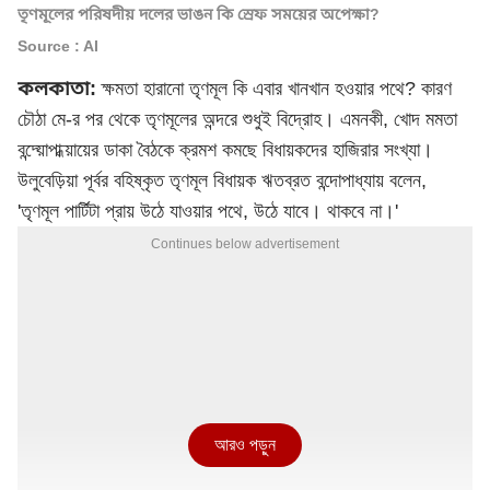
তৃণমূলের পরিষদীয় দলের ভাঙন কি স্রেফ সময়ের অপেক্ষা?
Source : AI
কলকাতা:
ক্ষমতা হারানো তৃণমূল কি এবার খানখান হওয়ার পথে? কারণ
চৌঠা মে-র পর থেকে তৃণমূলের অন্দরে শুধুই বিদ্রোহ। এমনকী, খোদ মমতা
বন্দ্য়োপাধ্য়ায়ের ডাকা বৈঠকে ক্রমশ কমছে বিধায়কদের হাজিরার সংখ্যা।
উলুবেড়িয়া পূর্বর বহিষ্কৃত তৃণমূল বিধায়ক ঋতব্রত বন্দোপাধ্যায় বলেন,
'তৃণমূল পার্টিটা প্রায় উঠে যাওয়ার পথে, উঠে যাবে। থাকবে না।'
Continues below advertisement
আরও পড়ুন