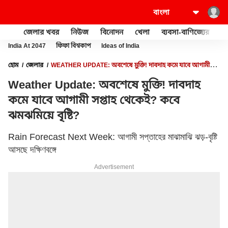
জেলার খবর
নিউজ
বিনোদন
খেলা
ব্যবসা-বাণিজ্যের
খু
India At 2047
ফিফা বিশ্বকাপ
Ideas of India
হোম
জেলার
WEATHER UPDATE: অবশেষে মুক্তি! দাবদাহ কমে যাবে আগামী
সপ্তাহ থেকেই? কবে ঝমঝমিয়ে বৃষ্টি?
Weather Update: অবশেষে মুক্তি! দাবদাহ
কমে যাবে আগামী সপ্তাহ থেকেই? কবে
ঝমঝমিয়ে বৃষ্টি?
Rain Forecast Next Week: আগামী সপ্তাহের মাঝামাঝি ঝড়-বৃষ্টি
আসছে দক্ষিণবঙ্গে
Advertisement