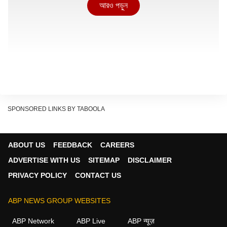
আরও পড়ুন
SPONSORED LINKS BY TABOOLA
ABOUT US
FEEDBACK
CAREERS
ADVERTISE WITH US
SITEMAP
DISCLAIMER
আগামী সপ্তাহ থেকেই আবহাওয়ার বড় পরিবর্তন?
PRIVACY POLICY
CONTACT US
Show Quick Read
ABP NEWS GROUP WEBSITES
Key points generated by AI, verified by newsroom
ABP Network
ABP Live
ABP न्यूज़