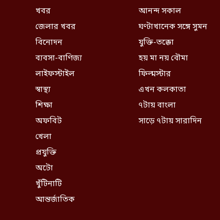
খবর
আনন্দ সকাল
জেলার খবর
ঘণ্টাখানেক সঙ্গে সুমন
বিনোদন
যুক্তি-তক্কো
ব্যবসা-বাণিজ্য
হয় মা নয় বৌমা
লাইফস্টাইল
ফিল্মস্টার
স্বাস্থ্য
এখন কলকাতা
শিক্ষা
৭টায় বাংলা
অফবিট
সাড়ে ৭টায় সারাদিন
খেলা
প্রযুক্তি
অটো
খুঁটিনাটি
আন্তর্জাতিক