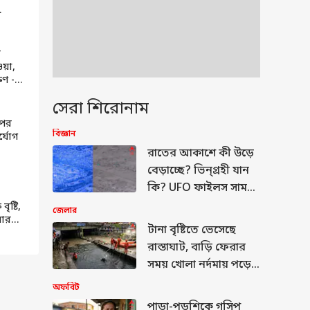
ইভ
ন
য়া,
িণ -
্কতা
সেরা শিরোনাম
লায় ?
াপের
বিজ্ঞান
র্যোগ
রাতের আকাশে কী উড়ে
-
বেড়াচ্ছে? ভিন্গ্রহী যান
ি
কি? UFO ফাইলস সামনে
 হতে
আসতেই জোর পেল
ৃষ্টি,
জেলার
 আরও
বিতর্ক
টানা বৃষ্টিতে ভেসেছে
ে বড়
রাস্তাঘাট, বাড়ি ফেরার
া
সময় খোলা নর্দমায় পড়ে
ভেসে গেলেন যুবক
অফবিট
পাড়া-পড়শিকে গসিপ