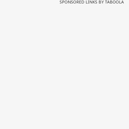
SPONSORED LINKS BY TABOOLA
বিজে
দায়ি
LOGIN
রাঘব
মোদি
সাক