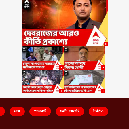
স
গেম
পডকাস্ট
ফটো গ্যালারি
ভিডিও