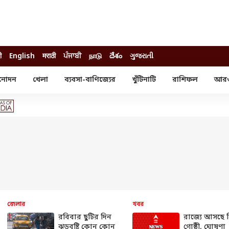
ी
English
मराठी
ਪੰਜਾਬੀ
நாடு
దేశం
ગુજરાતી
নোদন
খেলা
ব্যবসা-বাণিজ্যের
খুঁটিনাটি
রাশিফল
আর
োদন
খেলা
ব্যবসা-বাণিজ্য
স্টার
ক্রিকেট
বাজেট
য়াল
ফুটবল
আইপিও
ম রিভিউ
আইপিএল
পার্সোনাল ফিনান্স
অলিম্পিক্স
লটারি
ো পরব
শিক্ষা
বিজ্ঞান
ম
বাংলাদেশ
ব্র্যান্ডওয়্যার
জেলার
খবর
যমিকের ফল
উচ্চ মাধ্যমিকের ফল
রবিবার ছুটির দিন
রাজ্যে আসছে ব
ঝড়বৃষ্টি কোন কোন
গোষ্ঠী, ঘোষণা