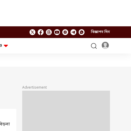
বিজ্ঞাপন দিন
ও
লাইফস্টাইল
প্রযুক্তি
স্বাস্থ্য
গ্যাজেট
চ্যাট জিপিটি
টিভি শো
ঘন্টাখানেক সঙ্গে সুমন
খুঁটিনাটি
এবিপি অন দ্য স্পট
Advertisement
আনন্দ সকাল
অফবিট
যুক্তি-তক্কো
আনন্দ খবর
ছকভাঙা ৬টা
ফ্যাক্ট চেক
িড়লা