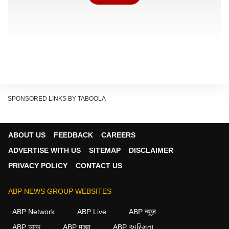
SPONSORED LINKS BY TABOOLA
ABOUT US
FEEDBACK
CAREERS
ADVERTISE WITH US
SITEMAP
DISCLAIMER
PRIVACY POLICY
CONTACT US
আবহাওয়া দফতর জানিয়েছে, দার্জিলিং, জলপাইগুড়ি, আলিপুরদুয়ার,
কোচবিহার ও কালিম্পং জেলায় হালকা থেকে মাঝারি বৃষ্টির সঙ্গে কোথাও
ABP NEWS GROUP WEBSITES
কোথাও ভারী বৃষ্টির সম্ভাবনা রয়েছে। পাশাপাশি বজ্রবিদ্যুৎ ও ঘণ্টায় ৪০
ABP Network
ABP Live
ABP न्यूज़
থেকে ৫০ কিলোমিটার বেগে ঝোড়ো হাওয়াও বইতে পারে।
ABP আনন্দ
ABP माझा
ABP અસ્મિતા