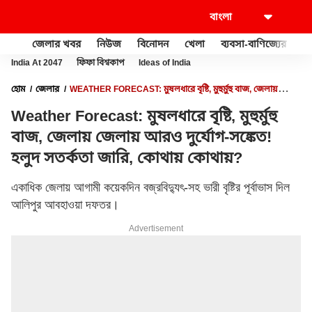
জেলার খবর
নিউজ
বিনোদন
খেলা
ব্যবসা-বাণিজ্যের
খু
India At 2047
ফিফা বিশ্বকাপ
Ideas of India
হোম
জেলার
WEATHER FORECAST: মুষলধারে বৃষ্টি, মুহুর্মুহু বাজ, জেলায়
জেলায় আরও দুর্যোগ-সঙ্কেত! হলুদ সতর্কতা জারি, কোথায় কোথায়?
Weather Forecast: মুষলধারে বৃষ্টি, মুহুর্মুহু
বাজ, জেলায় জেলায় আরও দুর্যোগ-সঙ্কেত!
হলুদ সতর্কতা জারি, কোথায় কোথায়?
একাধিক জেলায় আগামী কয়েকদিন বজ্রবিদ্যুৎ-সহ ভারী বৃষ্টির পূর্বাভাস দিল
আলিপুর আবহাওয়া দফতর।
Advertisement