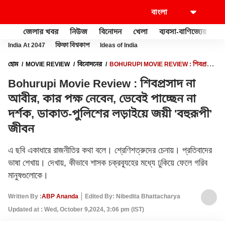
জেলার খবর
নিউজ
বিনোদন
খেলা
ব্যবসা-বাণিজ্যের
খু
India At 2047
ফিফা বিশ্বকাপ
Ideas of India
হোম
MOVIE REVIEW
বিনোদনের
BOHURUPI MOVIE REVIEW : শিবপ্রসাদ
না আবীর, কার পক্ষ নেবেন, ভেবেই পাচ্ছেন না দর্শক, ডাকাত-পুলিশের লড়াইয়ে জয়ী
Bohurupi Movie Review : শিবপ্রসাদ না
'বহুরূপী' জীবন
আবীর, কার পক্ষ নেবেন, ভেবেই পাচ্ছেন না
দর্শক, ডাকাত-পুলিশের লড়াইয়ে জয়ী 'বহুরূপী'
জীবন
এ ছবি একাধারে রাজনীতির কথা বলে। শ্রেণিশত্রুদের চেনায়। প্রতিবাদের
ভাষা শেখায়। দেখায়, কীভাবে শাসক চক্রব্যূহের মধ্যে ঢুকিয়ে ফেলে গরিব
মানুষগুলোকে।
Written By :
ABP Ananda
Edited By: Nibedita Bhattacharya
Updated at : Wed, October 9,2024, 3:06 pm (IST)