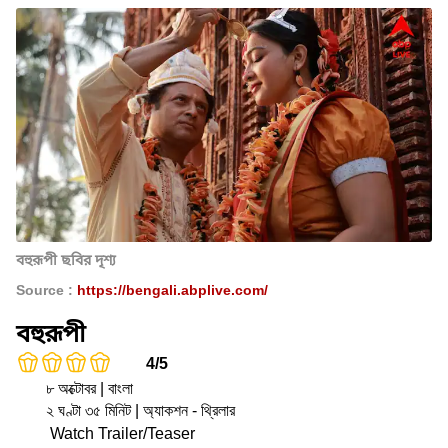
বহুরূপী ছবির দৃশ্য
Source :
https://bengali.abplive.com/
বহুরূপী
4/5
৮ অক্টোবর | বাংলা
২ ঘণ্টা ৩৫ মিনিট | অ্যাকশন - থ্রিলার
Watch Trailer/Teaser