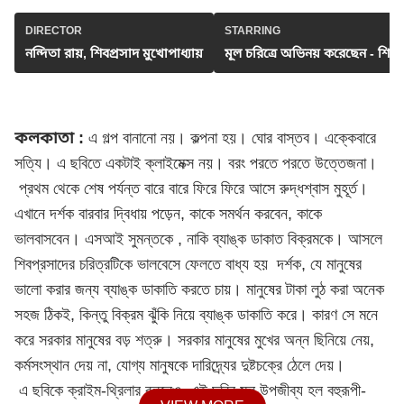
DIRECTOR
STARRING
নন্দিতা রায়, শিবপ্রসাদ মুখোপাধ্যায়
মূল চরিত্রে অভিনয় করেছেন - শিবপ্
কলকাতা :
এ গল্প বানানো নয়। কল্পনা হয়। ঘোর বাস্তব। এক্কেবারে
সত্যি। এ ছবিতে একটাই ক্লাইমেক্স নয়। বরং পরতে পরতে উত্তেজনা।
প্রথম থেকে শেষ পর্যন্ত বারে বারে ফিরে ফিরে আসে রুদ্ধশ্বাস মুহূর্ত।
এখানে দর্শক বারবার দ্বিধায় পড়েন, কাকে সমর্থন করবেন, কাকে
ভালবাসবেন। এসআই সুমন্তকে , নাকি ব্যাঙ্ক ডাকাত বিক্রমকে। আসলে
শিবপ্রসাদের চরিত্রটিকে ভালবেসে ফেলতে বাধ্য হয় দর্শক, যে মানুষের
ভালো করার জন্য ব্যাঙ্ক ডাকাতি করতে চায়। মানুষের টাকা লুঠ করা অনেক
সহজ ঠিকই, কিন্তু বিক্রম ঝুঁকি নিয়ে ব্যাঙ্ক ডাকাতি করে। কারণ সে মনে
করে সরকার মানুষের বড় শত্রু। সরকার মানুষের মুখের অন্ন ছিনিয়ে নেয়,
কর্মসংস্থান দেয় না, যোগ্য মানুষকে দারিদ্র্যের দুষ্টচক্রে ঠেলে দেয়।
এ ছবিকে ক্রাইম-থ্রিলার বললেও, এই ছবির মূল উপজীব্য হল বহুরূপী-