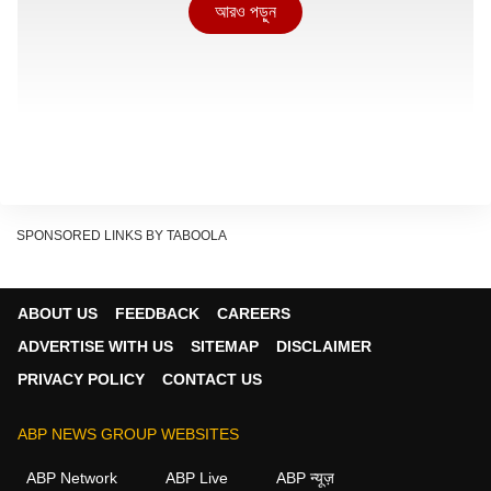
আরও পড়ুন
SPONSORED LINKS BY TABOOLA
বিহারের মুজফ্ফরপুর জেলার প্রসাদ হাসপাতালের ঘটনা। ভোররাত ৩টে বেজে
ABOUT US
FEEDBACK
CAREERS
৫৫ মিনিটে দমকলের কাছে আগুন লাগার খবর যায়। হাসপাতালের পাঁচ তলায়,
ADVERTISE WITH US
SITEMAP
DISCLAIMER
ICU বিভাগে আগুন লাগে। সেই পরিস্থিতিতে ICU থেকে ২০ জন
PRIVACY POLICY
CONTACT US
রোগীকে বে করে আনা হয়। যে সব রোগীর অবস্থা গুরুতর, তাঁদের
স্থানান্তরিত করা হয় আশপাশের হাসপাতালে। (Hospital Fire
ABP NEWS GROUP WEBSITES
Death Toll)
ABP Network
ABP Live
ABP न्यूज़