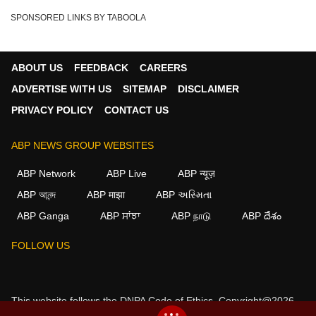
SPONSORED LINKS BY TABOOLA
ABOUT US
FEEDBACK
CAREERS
ADVERTISE WITH US
SITEMAP
DISCLAIMER
PRIVACY POLICY
CONTACT US
ABP NEWS GROUP WEBSITES
ABP Network
ABP Live
ABP न्यूज़
ABP আনন্দ
ABP माझा
ABP અસ્મિતા
ABP Ganga
ABP ਸਾਂਝਾ
ABP நாடு
ABP దేశం
×
FOLLOW US
We use cookies to improve your experience, analyze
traffic, and personalize content. By clicking "Allow", you
agree to our use of cookies.
This website follows the
DNPA Code of Ethics.
Copyright@2026.
Decline
Allow
All rights reserved.