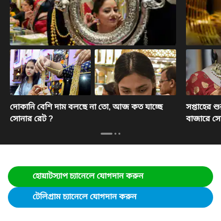
দোকানি বেশি দাম বলছে না তো, আজ কত যাচ্ছে
সপ্তাহের শ
সোনার রেট ?
বাজারে সো
হোয়াটস্যাপ চ্যানেলে যোগদান করুন
টেলিগ্রাম চ্যানেলে যোগদান করুন