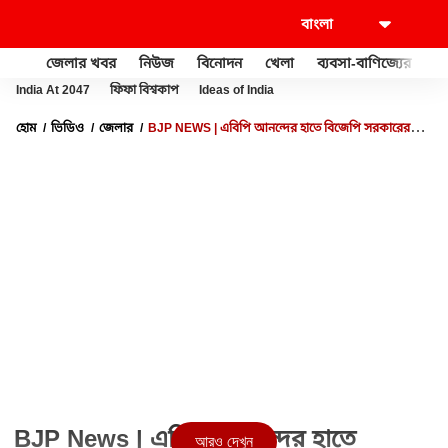
জেলার খবর
নিউজ
বিনোদন
খেলা
ব্যবসা-বাণিজ্যের
খু
India At 2047
ফিফা বিশ্বকাপ
Ideas of India
হোম
ভিডিও
জেলার
BJP NEWS | এবিপি আনন্দের হাতে বিজেপি সরকারের
সম্ভাব্য মন্ত্রিসভা। ABP ANANDA LIVE
BJP News | এবিপি আনন্দের হাতে
আরও দেখুন