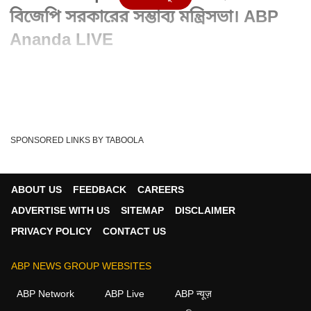
বিজেপি সরকারের সম্ভাব্য মন্ত্রিসভা। ABP
Ananda LIVE
Advertisement
SPONSORED LINKS BY TABOOLA
ABOUT US
FEEDBACK
CAREERS
ADVERTISE WITH US
SITEMAP
DISCLAIMER
PRIVACY POLICY
CONTACT US
ABP NEWS GROUP WEBSITES
Written By :
ABP Ananda
08 May 2026 12:09 AM (IST)
ABP Network
ABP Live
ABP न्यूज़