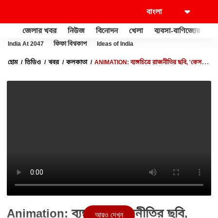
জেলার খবর
নিউজ
বিনোদন
খেলা
ব্যবসা-বাণিজ্যের
খু
India At 2047
ফিফা বিশ্বকাপ
Ideas of India
হোম
ভিডিও
খবর
কলকাতা
ANIMATION: ব্যঙ্গচিত্রে রাজনীতির ছবি, 'কেস
দেবেন না প্লিজ'| BANGLA NEWS
Animation: ব্যঙ্গচিত্রে রাজনীতির ছবি,
আরও দেখুন