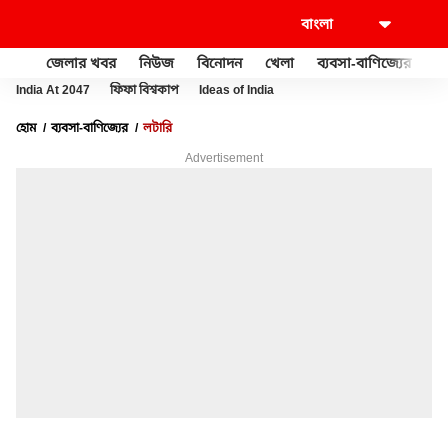
জেলার খবর
নিউজ
বিনোদন
খেলা
ব্যবসা-বাণিজ্যের
খু
India At 2047
ফিফা বিশ্বকাপ
Ideas of India
হোম
ব্যবসা-বাণিজ্যের
লটারি
Advertisement