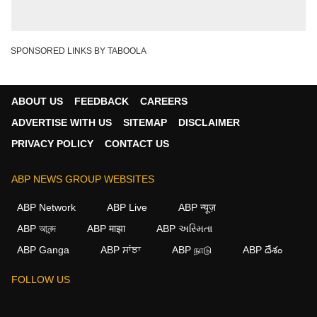
SPONSORED LINKS BY TABOOLA
ABOUT US
FEEDBACK
CAREERS
ADVERTISE WITH US
SITEMAP
DISCLAIMER
PRIVACY POLICY
CONTACT US
ABP NEWS GROUP WEBSITES
ABP Network
ABP Live
ABP न्यूज़
ABP আনন্দ
ABP माझा
ABP અસ્મિતા
ABP Ganga
ABP ਸਾਂਝਾ
ABP நாடு
ABP దేశం
×
FOLLOW US
We use cookies to improve your experience, analyze
traffic, and personalize content. By clicking "Allow", you
agree to our use of cookies.