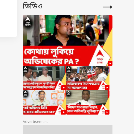
ভিডিও
বার
 হত।
Advertisement
ড