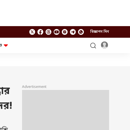
বিজ্ঞাপন দিন
ও
লাইফস্টাইল
প্রযুক্তি
স্বাস্থ্য
গ্যাজেট
চ্যাট জিপিটি
টিভি শো
ঘন্টাখানেক সঙ্গে সুমন
খুঁটিনাটি
এবিপি অন দ্য স্পট
Advertisement
ধার
আনন্দ সকাল
অফবিট
যুক্তি-তক্কো
আনন্দ খবর
ের!
ছকভাঙা ৬টা
ফ্যাক্ট চেক