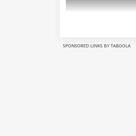
SPONSORED LINKS BY TABOOLA
স্থানীয়রা বলছেন, এর আগেও নাকি 
কোনও ব্যবস্থা নেয়নি। এমন ঘটনা 
অনেকেই আশাও ছেড়ে দিয়েছেন। স্থ
আরও পড়ুন:
ডায়মন্ড হারবারে শুভেন
দিনের পর দিন এই পরিস্থিতির শিক
নিয়ে তৃণমূল হয়তো খুব বেশি গোলমা