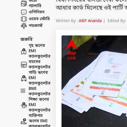
বিধাননগরের বাসন্তী দেবী কলোন
ফটো
গ্যালারি
আধার কার্ড মিলেছে ওই পার্ট
ওপিনিয়ন
ওয়েব স্টোরি
Written By :
ABP Ananda
| Edited By:
পডকাস্ট
জরুরি
গৃহ ঋণের
EMI
ক্যালকুলেটর
বয়সের
ক্যালকুলেটর
গাড়ি ঋণের
EMI
ক্যালকুলেটর
BMI
ক্যালকুলেটর
শিক্ষা ঋণের
EMI
ক্যালকুলেটর
ব্যক্তিগত
ঋণের EMI
ক্যালকুলেটর