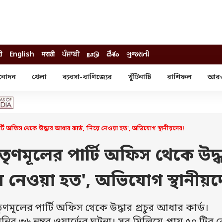
ी
English
मराठी
ਪੰਜਾਬੀ
நாடு
దేశం
ગુજરાતી
নোদন
খেলা
ব্যবসা-বাণিজ্যের
খুঁটিনাটি
রাশিফল
আর
োদন
খেলা
ব্যবসা-বাণিজ্য
স্টার
ক্রিকেট
বাজেট
য়াল
ফুটবল
আইপিও
ম রিভিউ
আইপিএল
পার্সোনাল ফিনান্স
ি অফিস থেকে উদ্ধার আধার কার্ড, 'নিয়ে নেওয়া হত', অভিযোগ স্থানীয়দের!
অলিম্পিক্স
লটারি
ো পরব
শিক্ষা
ৃণমূলের পার্টি অফিস থেকে উদ্
বিজ্ঞান
য়ে নেওয়া হত', অভিযোগ স্থানীয়দ
ম
বাংলাদেশ
ব্র্যান্ডওয়্যার
ূলের পার্টি অফিস থেকে উদ্ধার প্রচুর আধার কার্ড।
যমিকের ফল
উচ্চ মাধ্যমিকের ফল