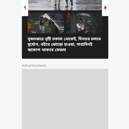
াইয়ে ঢুকেছিল
নপূর্ণা যোজনার টাকা,
পর অগস্টে কেন
েনি ৩ হাজার টাকা?
মুষলধারে বৃষ্টি সকাল থেকেই, দিনভর চলবে
অসমে ভয়াবহ 
দুর্যোগ, বইবে ঝোড়ো হাওয়া, সারাদিনই
হাঁটুজলে নে
আকাশ থাকবে মেঘলা
গেলেন মুখ্যমন্
Advertisement