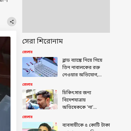
বেশি
সেরা শিরোনাম
জেলার
ব্লাড ব্যাঙ্কে নিয়ে গিয়ে
তিন নাবালকের রক্ত
নেওয়ার অভিযোগ,
দুর্গাপুরে পুলিশের দ্বারস্থ
জেলার
অভিভাবকরা
চিকিৎসার জন্য
বিদেশযাত্রায়
অভিষেককে 'না'
আদালতের, তুঙ্গে
জেলার
রাজনৈতিক তরজা
ব্যবসায়ীকে ৫ কোটি টাকা