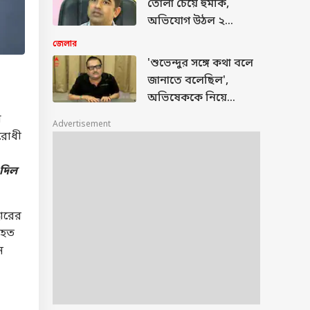
তোলা চেয়ে হুমকি,
অভিযোগ উঠল ২
বিজেপি নেতার বিরুদ্ধে
জেলার
'শুভেন্দুর সঙ্গে কথা বলে
জানাতে বলেছিল',
অভিষেককে নিয়ে
চাঞ্চল্যকর দাবি মদনের
া
Advertisement
িরোধী
 দিল
ধারের
 হত
ন