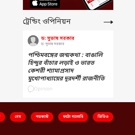
ট্রেন্ডিং ওপিনিয়ন
ড: সুভাষ সরকার
ড: সুভাষ সরকার
পশ্চিমবঙ্গের জন্মকথা : বাঙালি
হিন্দুর বাঁচার লড়াই ও ভারত
কেশরী শ্যামাপ্রসাদ
মুখোপাধ্যায়ের দূরদর্শী রাজনীতি
Opinion
স
গেম
পডকাস্ট
ফটো গ্যালারি
ভিডিও