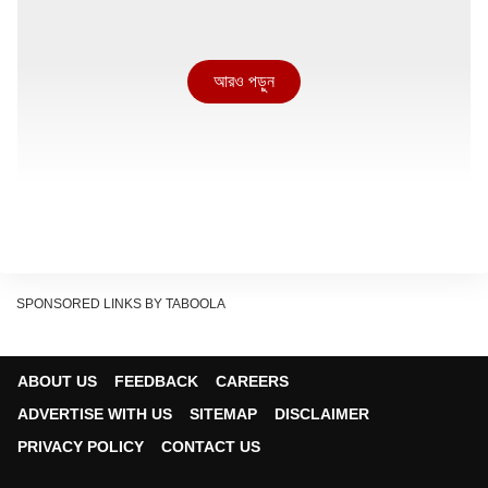
আরও পড়ুন
SPONSORED LINKS BY TABOOLA
বামপন্থী সংগঠন ‘বঙ্গীয় শিক্ষক ও শিক্ষাকর্মী সমিতি’র তরফে অষ্টম শ্রেণির
ABOUT US
FEEDBACK
CAREERS
পাঠ্যবই থেকে সিঙ্গুর আন্দোলনের অংশ সরানোর দাবি তোলা হয়েছে।
ADVERTISE WITH US
SITEMAP
DISCLAIMER
পাশাপাশি, তৃণমূলের আমলে ‘তরুণের স্বপ্ন’ প্রকল্পের মাধ্যমে একাদশ
PRIVACY POLICY
CONTACT US
শ্রেণির পডুয়াদের হাতে যে ট্যাব কেনার টাকা তুলে দেওয়া হতো, তাও বাতিল