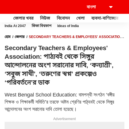
জেলার খবর
নিউজ
বিনোদন
খেলা
ব্যবসা-বাণিজ্যের
খু
India At 2047
ফিফা বিশ্বকাপ
Ideas of India
হোম
জেলার
SECONDARY TEACHERS & EMPLOYEES' ASSOCIATION:
পাঠ্যবই থেকে সিঙ্গুর আন্দোলনের অংশ সরানোর দাবি, ‘কন্যাশ্রী’, ‘সবুজ সাথী’, ‘তরুণের
Secondary Teachers & Employees'
স্বপ্ন’ প্রকল্পেও ‘পরিবর্তনে’র ডাক
Association: পাঠ্যবই থেকে সিঙ্গুর
আন্দোলনের অংশ সরানোর দাবি, ‘কন্যাশ্রী’,
‘সবুজ সাথী’, ‘তরুণের স্বপ্ন’ প্রকল্পেও
‘পরিবর্তনে’র ডাক
West Bengal School Education: বামপন্থী সংগঠন ‘বঙ্গীয়
শিক্ষক ও শিক্ষাকর্মী সমিতি’র তরফে অষ্টম শ্রেণির পাঠ্যবই থেকে সিঙ্গুর
আন্দোলনের অংশ সরানোর দাবি তোলা হয়েছে।
Advertisement