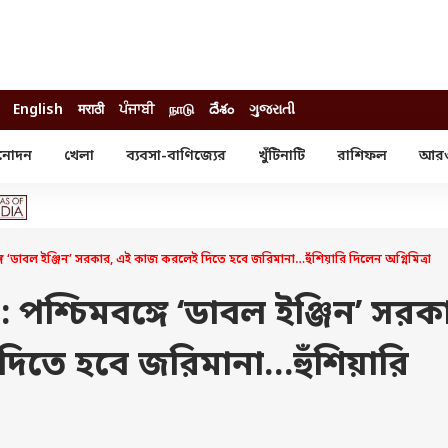
English
मराठी
ਪੰਜਾਬੀ
நாடு
దేశం
ગુજરાતી
নোদন
খেলা
ব্যবসা-বাণিজ্যের
খুঁটিনাটি
রাশিফল
আর
োদন
খেলা
ব্যবসা-বাণিজ্য
স্টার
ক্রিকেট
বাজেট
য়াল
ফুটবল
আইপিও
ম রিভিউ
আইপিএল
পার্সোনাল ফিনান্স
ডাবল ইঞ্জিন’ সরকার, এই কাজ করলেই দিতে হবে জরিমানা…হুঁশিয়ারি দিলেন অগ্নিমিত্রা
অলিম্পিক্স
লটারি
ো পরব
শিক্ষা
পশ্চিমবঙ্গে ‘ডাবল ইঞ্জিন’ সরক
বিজ্ঞান
িতে হবে জরিমানা…হুঁশিয়ারি
ম
বাংলাদেশ
ব্র্যান্ডওয়্যার
যমিকের ফল
উচ্চ মাধ্যমিকের ফল