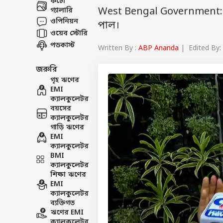
ফটো
West Bengal Government: পশ্
গ্যালারি
ওপিনিয়ন
পাল।
ওয়েব স্টোরি
পডকাস্ট
Written By :
ABP Ananda
| Edited By:
জরুরি
গৃহ ঋণের
EMI
ক্যালকুলেটর
বয়সের
ক্যালকুলেটর
গাড়ি ঋণের
EMI
ক্যালকুলেটর
BMI
ক্যালকুলেটর
শিক্ষা ঋণের
EMI
ক্যালকুলেটর
ব্যক্তিগত
ঋণের EMI
ক্যালকুলেটর