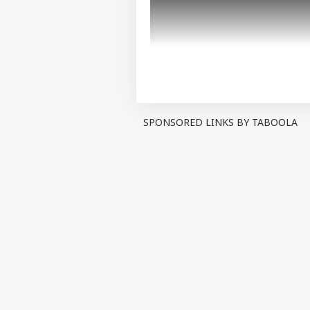
SPONSORED LINKS BY TABOOLA
আরও পড়ুন:
‘অভিষেকের মেরুদণ্ডট
এদিন সাংবাদিকদের মুখোমুখি হয়ে অগ
করব, টিমওয়র্ক হিসেবে কাজ করব, 
ব্যবস্থা শুরু করব, মানুষকে অ্যালা
প্রত্যেকটা জায়গায় জায়গায় আমি ডাস
বসাব এই তিন মাসে। তিন মাস আপনাদ
আরও পড়ুন:
দল ছাড়ার ইঙ্গিত দি