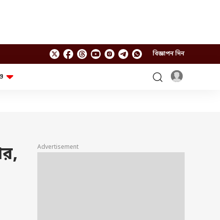
বিজ্ঞাপন দিন
ও
লাইফস্টাইল
প্রযুক্তি
স্বাস্থ্য
গ্যাজেট
চ্যাট জিপিটি
টিভি শো
ঘন্টাখানেক সঙ্গে সুমন
খুঁটিনাটি
এবিপি অন দ্য স্পট
Advertisement
ার,
আনন্দ সকাল
অফবিট
যুক্তি-তক্কো
আনন্দ খবর
ছকভাঙা ৬টা
ফ্যাক্ট চেক