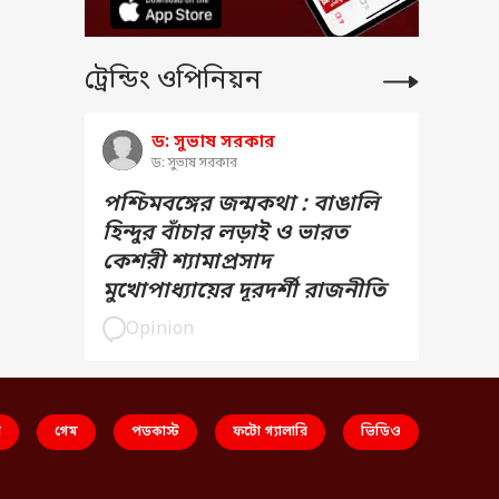
ট্রেন্ডিং ওপিনিয়ন
ড: সুভাষ সরকার
ড: সুভাষ সরকার
পশ্চিমবঙ্গের জন্মকথা : বাঙালি
হিন্দুর বাঁচার লড়াই ও ভারত
কেশরী শ্যামাপ্রসাদ
মুখোপাধ্যায়ের দূরদর্শী রাজনীতি
Opinion
স
গেম
পডকাস্ট
ফটো গ্যালারি
ভিডিও