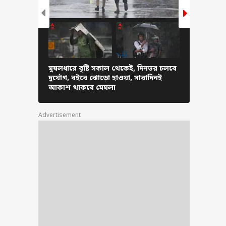
'সোনায় মুড়বে' ভাগ্য
৩ রাশির ! কোন কোন
ত্রে পাবেন 'জ্যাকপট' ?
ুন ১২ রাশির কেমন
বে দিনটি
মুষলধারে বৃষ্টি সকাল থেকেই, দিনভর চলবে
অসমে ভয়াবহ 
দুর্যোগ, বইবে ঝোড়ো হাওয়া, সারাদিনই
হাঁটুজলে নে
আকাশ থাকবে মেঘলা
গেলেন মুখ্যমন্
Advertisement