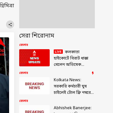
িমিত্রা
সেরা শিরোনাম
জেলার
কলকাতা
হাইকোর্টে বিরাট ধাক্কা
খেলেন অভিষেক
বন্দ্য়োপাধ্য়ায়, মিলল না
জেলার
বিদেশযাত্রার অনুমতি
Kolkata News:
সরকারি কর্মচারী ঘুষ
চাইলেই টোল ফ্রি নম্বরে
ফোন, সোশাল মিডিয়ায়
জেলার
প্রচার রাজ্য দুর্নীতি দমন
Abhishek Banerjee:
শাখার