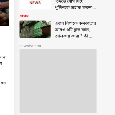
'তদন্তে যোগ দিয়ে
পুলিশকে সাহায্য করুন',
আগাম জামিন চাওয়া
জেলার
অভিষেক বন্দ্যোপাধ্যায়ের
এবার বিপাকে কলকাতার
আপ্ত সহায়ক সুমিত
আরও ৬টি ব্লাড ব্যাঙ্ক,
রায়কে নির্দেশ সুপ্রিম
তালিকায় কারা ? কী কী
কোর্টের
অভিযোগ ?
Advertisement
র
মানা
বে
 করা