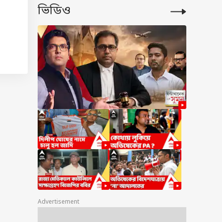
ভিডিও
েষ্টা
 এই
িন
Advertisement