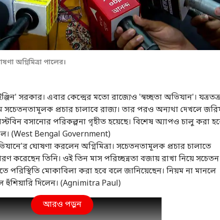
া অগ্নিমিত্রা পালের।
্জিন' সরকার। এবার কেন্দ্রের মতো রাজ্যেও 'স্বচ্ছতা অভিযান'। যত্রতত্
ে সচেতনতামূলক প্রচার চালাবে রাজ্য। তার পরও অন্যথা দেখলে জরি
ডাস্টবিন বসানোর পরিকল্পনা গৃহীত হয়েছে। বিশেষ অ্যাপও চালু করা হ
রা পাল। (West Bengal Government)
া অভিযানে'র ঘোষণা করলেন অগ্নিমিত্রা। সচেতনতামূলক প্রচার চালাতে
রণ করেছেন তিনি। ওই তিন মাস পরিচ্ছন্নতা বজায় রাখা নিয়ে সচেতন
তে পরিস্থিতি মোকাবিলা করা হবে বলে জানিয়েছেন। নিয়ম না মানলে
 হুঁশিয়ারি দিলেন। (Agnimitra Paul)
আরও পড়ুন