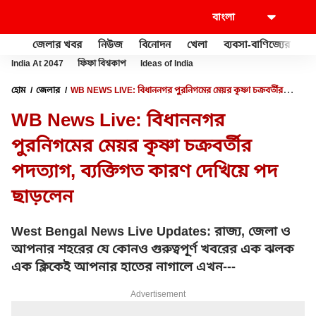
জেলার খবর
নিউজ
বিনোদন
খেলা
ব্যবসা-বাণিজ্যের
খু
India At 2047
ফিফা বিশ্বকাপ
Ideas of India
হোম
জেলার
WB NEWS LIVE: বিধাননগর পুরনিগমের মেয়র কৃষ্ণা চক্রবর্তীর
পদত্যাগ, ব্যক্তিগত কারণ দেখিয়ে পদ ছাড়লেন
WB News Live: বিধাননগর
পুরনিগমের মেয়র কৃষ্ণা চক্রবর্তীর
পদত্যাগ, ব্যক্তিগত কারণ দেখিয়ে পদ
ছাড়লেন
West Bengal News Live Updates: রাজ্য, জেলা ও
আপনার শহরের যে কোনও গুরুত্বপূর্ণ খবরের এক ঝলক
এক ক্লিকেই আপনার হাতের নাগালে এখন---
Advertisement