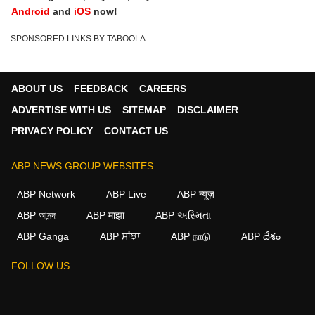
WB News LIVE Updates
Android
and
iOS
now!
SPONSORED LINKS BY TABOOLA
ABOUT US
FEEDBACK
CAREERS
ADVERTISE WITH US
SITEMAP
DISCLAIMER
PRIVACY POLICY
CONTACT US
ABP NEWS GROUP WEBSITES
ABP Network
ABP Live
ABP न्यूज़
ABP আনন্দ
ABP माझा
ABP અસ્મિતા
ABP Ganga
ABP ਸਾਂਝਾ
ABP நாடு
ABP దేశం
×
FOLLOW US
We use cookies to improve your experience, analyze
traffic, and personalize content. By clicking "Allow", you
agree to our use of cookies.