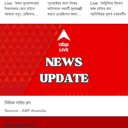
Live: 'মমতা বন্দ্যোপাধ্যায়
'ধৃতরাষ্ট্রের মতো নিজের
Live: 'কাউন্সিলর হিসেবে
বিধানসভায় যেতে চাইলে
ভাইপোকে পরবর্তী মুখ্যমন্ত্রী
কাজ চালিয়ে যাব',
আমাকে বলুন, রেজিনগর
করতে চেয়েছিলেন মমতা
প্রতিক্রিয়া কৃষ্ণা চক্রবর্তীর
থেকে জেতাব', প্রস্তাব
বন্দ্যোপাধ্যায়', কটাক্ষ হুমায়ুন
হুমায়ুন কবীরের
কবীরের
নিউজ লাইভ ব্লগ
Source : ABP Ananda
Background