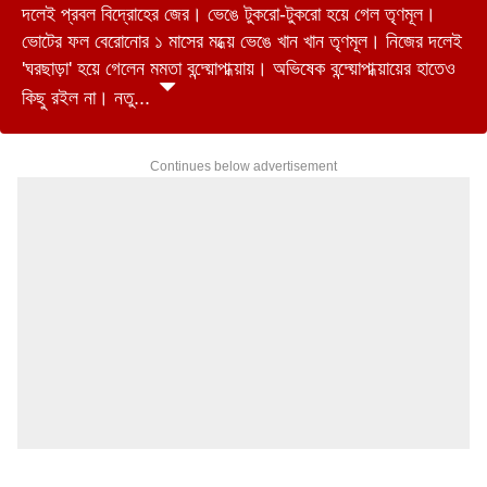
দলেই প্রবল বিদ্রোহের জের। ভেঙে টুকরো-টুকরো হয়ে গেল তৃণমূল।
ভোটের ফল বেরোনোর ১ মাসের মধ্য়ে ভেঙে খান খান তৃণমূল। নিজের দলেই
'ঘরছাড়া' হয়ে গেলেন মমতা বন্দ্য়োপাধ্য়ায়। অভিষেক বন্দ্য়োপাধ্য়ায়ের হাতেও
কিছু রইল না। নতু...
Continues below advertisement