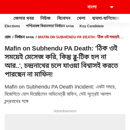
জেলার খবর
নিউজ
বিনোদন
খেলা
ব্যবসা-বাণিজ্যের
খু
Elections
পশ্চিমবঙ্গ বিধানসভা নির্বাচন ২০২৬
Key Candidate
হোম
নির্বাচন ২০২৬
MAFIN ON SUBHENDU PA DEATH: 'ঠিক ওই সময়েই
মেসেজ করি, কিন্তু ব্লু-টিক হল না আর..', চন্দ্রনাথের চলে যাওয়া বিশ্বাসই করতে পারছেন না
Mafin on Subhendu PA Death: 'ঠিক ওই
মাফিন!
সময়েই মেসেজ করি, কিন্তু ব্লু-টিক হল না
আর..', চন্দ্রনাথের চলে যাওয়া বিশ্বাসই করতে
পারছেন না মাফিন!
Mafin on Subhendu PA Death Incident: একটা সময়ে,
বিজেপিতে যোগ দিয়েছিলেন অভিনেত্রী মাফিন, সেই সূত্রেই আলাপ
চন্দ্রনাথের সঙ্গে
Advertisement