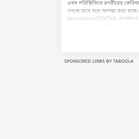
এমন পরিস্থিতিতে রণবীরের কেরিয়ারে
থমকে যাবে বলে আশঙ্কা করা হচ্ছে।
Association (CINTAA). সংগঠনের ভ
সমর্থনে এগিয়ে এসেছেন। তাঁর কথায়
প্রয়োজনে আমার পাশে আছি।” সঙ্গী
পরিচালক সঞ্জয় গুপ্ত সরাসরি কিছু ন
বক্তব্য, ‘প্রথম সারির নায়ক যখন শু
আটকানো নয়, কর্মীদের তাঁদের জী
SPONSORED LINKS BY TABOOLA
পোস্টের মাধ্যমে সঞ্জয় আসলে রণ
রণবীরের পক্ষে কে কে?
অভিনেতা চাঙ্কি পান্ডেও এই বিতর্ক
ফেডারেশন। তাই ছবির শুটিংয়ে অনু
সতীর্থ কলাকুশলীদেরও নিষিদ্ধ করে ফ
করা হয়েছিল সেই সময়। এক সপ্তাহ পরই
এবং ক্ষণভঙ্গুরও। ব্যক্তিগত অভিজ
রণবীরকে ‘নিষিদ্ধ’ করা নিয়ে আগ
আলোচনার মাধ্যমে ঝামেলা মিটিয়ে নেও
হিসেবে বলতে পারি যে, দ্রুত যেন ব