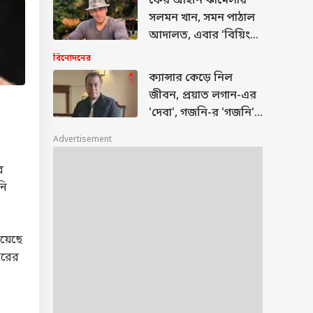
ফের আইনি ঝামেলায়
সলমন খান, সমন পাঠাল
আদালত, এবার ‘বিয়িং
হিউম্যান’ নিয়ে বিপাকে
বিনোদনের
ক্যান্সার কেড়ে নিল
জীবন, প্রয়াত লগান-এর
'দেবা', গজনি-র 'গজনি'
প্রদীপ রাওয়াত
Advertisement
র
নি
িয়েছে
ীরের