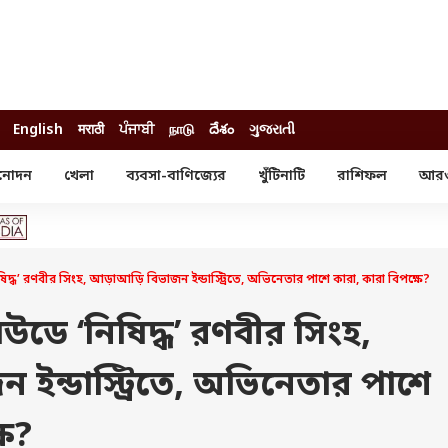
English
मराठी
ਪੰਜਾਬੀ
நாடு
దేశం
ગુજરાતી
নোদন
খেলা
ব্যবসা-বাণিজ্যের
খুঁটিনাটি
রাশিফল
আর
োদন
খেলা
ব্যবসা-বাণিজ্য
স্টার
ক্রিকেট
বাজেট
য়াল
ফুটবল
আইপিও
ম রিভিউ
আইপিএল
পার্সোনাল ফিনান্স
’ রণবীর সিংহ, আড়াআড়ি বিভাজন ইন্ডাস্ট্রিতে, অভিনেতার পাশে কারা, কারা বিপক্ষে?
অলিম্পিক্স
লটারি
ো পরব
শিক্ষা
ডে ‘নিষিদ্ধ’ রণবীর সিংহ,
বিজ্ঞান
ইন্ডাস্ট্রিতে, অভিনেতার পাশে
ম
বাংলাদেশ
ব্র্যান্ডওয়্যার
ষে?
যমিকের ফল
উচ্চ মাধ্যমিকের ফল