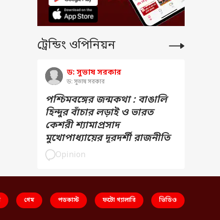
ট্রেন্ডিং ওপিনিয়ন
ড: সুভাষ সরকার
ড: সুভাষ সরকার
পশ্চিমবঙ্গের জন্মকথা : বাঙালি
হিন্দুর বাঁচার লড়াই ও ভারত
কেশরী শ্যামাপ্রসাদ
মুখোপাধ্যায়ের দূরদর্শী রাজনীতি
Opinion
স
গেম
পডকাস্ট
ফটো গ্যালারি
ভিডিও