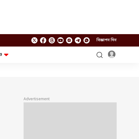
বিজ্ঞাপন দিন
ও
লাইফস্টাইল
প্রযুক্তি
স্বাস্থ্য
গ্যাজেট
চ্যাট জিপিটি
টিভি শো
ঘন্টাখানেক সঙ্গে সুমন
খুঁটিনাটি
এবিপি অন দ্য স্পট
Advertisement
আনন্দ সকাল
অফবিট
যুক্তি-তক্কো
আনন্দ খবর
ছকভাঙা ৬টা
ফ্যাক্ট চেক