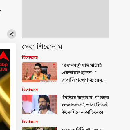
র
সেরা শিরোনাম
বিনোদনের
'প্রধানমন্ত্রী যদি সত্যিই
একনায়ক হতেন...'
রূপালি গঙ্গোপাধ্যায়ের
মন্তব্যে জোর বিতর্ক
বিনোদনের
‘নিজের মাতৃভাষা না জানা
লজ্জাজনক’, ভাষা বিতর্ক
উস্কে দিলেন অভিনেতা
ধনুষ, রাজনীতিতে আসা
বিনোদনের
নিয়ে জল্পনার মধ্যেই