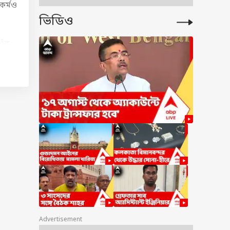
কর্মও
’
ভিডিও
ওঁর
াঁর
ঁকে
তাঁর
ধ
্ত ছোট
দস্য
Advertisement
হও