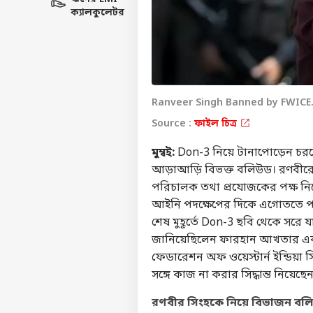
ক্যালকুলেটর
Ranveer Singh Banned by FWICE. র
Source :
ফাইল চিত্র
মুম্বই:
Don-3 নিয়ে টানাপোড়েন চরমে
আড়াআড়ি বিভক্ত বলিউড। রণবীরে
পরিচালক তথা প্রযোজকের পক্ষ নিচ্
আইনি পদক্ষেপের দিকে এগোততে পা
শেষ মুহূর্তে Don-3 ছবি থেকে সরে
জানিয়েছিলেন ফারহান আখতার এবং 
ফেডারেশন অফ ওয়েস্টার্ন ইন্ডিয়া 
সঙ্গে কাজ না করার সিদ্ধান্ত নিয়েছ
রণবীর সিংহকে নিয়ে বিভাজন বল