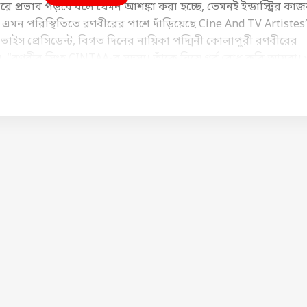
 প্রভাব পড়বে বলে যেমন আশঙ্কা করা হচ্ছে, তেমনই ইন্ডাস্ট্রির কাজ
 এমন পরিস্থিতিতে রণবীরের পাশে দাঁড়িয়েছে Cine And TV Artistes
াইস প্রেসিডেন্ট, বিগত দিনের নায়িকা পদ্মিনী কোলাপুরী রণবীরের
, “রণবীর সিংহ CINTAA-র সদস্য। তাঁকে নিয়ে গর্ব বোধ করি আমরা। 
ত পরিচালক অনু মালিককে পাশে নিয়ে এমন মন্তব্য করেন পদ্মিনী।
া বলতে চাইলেও, ইঙ্গিতপূর্ণ বার্তা পোস্ট করেছেন সোশ্যাল মিডিয়ায়। ত
টিং করেন, ৩০০-র বেশি কর্মী সেটে কাজ করেন। নিষেধাজ্ঞার অর্থ শুধু ও
বন-জীবিকা থেকে বঞ্চিত করাও। এর কি কোনও প্রয়োজন আছে?’ এই
বীরেরই পক্ষ নিলেন বলে মনে করছেন অভিনেতার অনুরাগীরা।
ে মুখ খুলেছেন। জানিয়েছেন, ১৯৮৭ সালে তাঁকেও নিষিদ্ধ করেছিল
মতি ছিল না। তার পরও উটিতে ‘আগ হি আগ’ ছুির শুটিং করতে গেলে, 
েডারেশন। ধর্মেন্দ্র এবং শত্রুঘ্ন সিনহার মতো তাবড় তারকাকেও নিষিদ্
 ক্ষমা চেয়ে নিয়েছিলেন চাঙ্কি। তাঁর কথা, “আমাদের ইন্ডাস্ট্রি অত্যন
্ঞতা আছে আমার।”
েই মুখ খুলেছিলেন অভিনেতা মনোজ বাজপেয়ী। তিনি যদিও আলাপ-
য়ার পক্ষপাতী। তাঁর বক্তব্য, “আমি সতীর্থ হিসেবে এবং ইন্ডাস্ট্রির স
িষয়টির নিষ্পত্তি হয়। এটাকে বাড়তে দেওয়া যাবে না।” গায়ক মিকা সিং