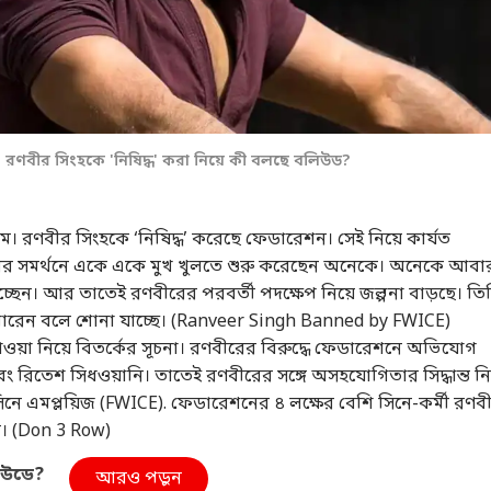
ণবীর সিংহকে 'নিষিদ্ধ' করা নিয়ে কী বলছে বলিউড?
। রণবীর সিংহকে ‘নিষিদ্ধ’ করেছে ফেডারেশন। সেই নিয়ে কার্যত
র সমর্থনে একে একে মুখ খুলতে শুরু করেছেন অনেকে। অনেকে আবা
ছেন। আর তাতেই রণবীরের পরবর্তী পদক্ষেপ নিয়ে জল্পনা বাড়ছে। তি
রেন বলে শোনা যাচ্ছে। (Ranveer Singh Banned by FWICE)
 যাওয়া নিয়ে বিতর্কের সূচনা। রণবীরের বিরুদ্ধে ফেডারেশনে অভিযোগ
রিতেশ সিধওয়ানি। তাতেই রণবীরের সঙ্গে অসহযোগিতার সিদ্ধান্ত ন
সিনে এমপ্লয়িজ (FWICE). ফেডারেশনের ৪ লক্ষের বেশি সিনে-কর্মী রণব
েন। (Don 3 Row)
িউডে?
আরও পড়ুন