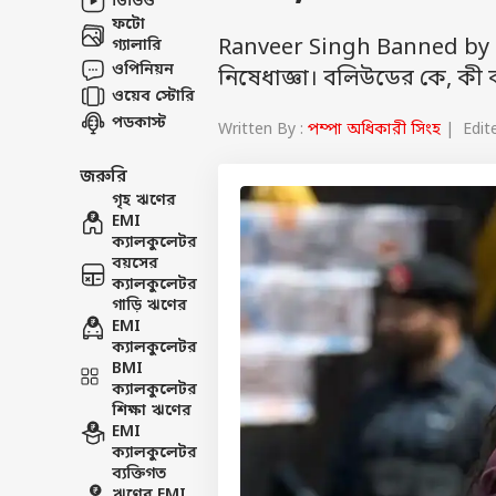
ভিডিও
ফটো
Ranveer Singh Banned by F
গ্যালারি
ওপিনিয়ন
নিষেধাজ্ঞা। বলিউডের কে, কী
ওয়েব স্টোরি
পডকাস্ট
Written By :
পম্পা অধিকারী সিংহ
| Edite
জরুরি
গৃহ ঋণের
EMI
ক্যালকুলেটর
বয়সের
ক্যালকুলেটর
গাড়ি ঋণের
EMI
ক্যালকুলেটর
BMI
ক্যালকুলেটর
শিক্ষা ঋণের
EMI
ক্যালকুলেটর
ব্যক্তিগত
ঋণের EMI