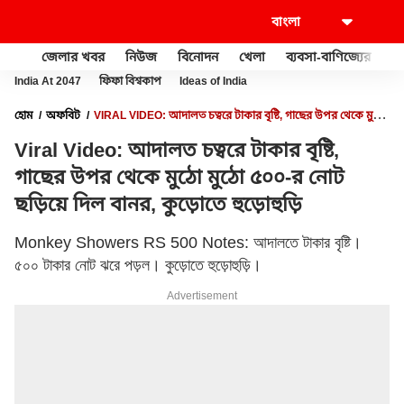
জেলার খবর
নিউজ
বিনোদন
খেলা
ব্যবসা-বাণিজ্যের
খু
India At 2047
ফিফা বিশ্বকাপ
Ideas of India
হোম
অফবিট
VIRAL VIDEO: আদালত চত্বরে টাকার বৃষ্টি, গাছের উপর থেকে মুঠো
মুঠো ৫০০-র নোট ছড়িয়ে দিল বানর, কুড়োতে হুড়োহুড়ি
Viral Video: আদালত চত্বরে টাকার বৃষ্টি,
গাছের উপর থেকে মুঠো মুঠো ৫০০-র নোট
ছড়িয়ে দিল বানর, কুড়োতে হুড়োহুড়ি
Monkey Showers RS 500 Notes: আদালতে টাকার বৃষ্টি।
৫০০ টাকার নোট ঝরে পড়ল। কুড়োতে হুড়োহুড়ি।
Advertisement