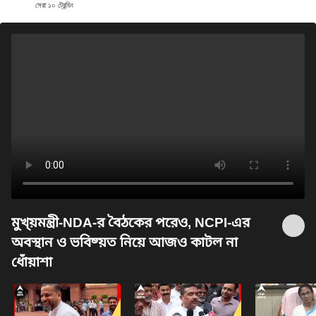
সেরা ১০ ট্রেন্ডিং
মুখ্য়মন্ত্রী-NDA-র বৈঠকের পরেও, NCPI-এর
অবস্থান ও ভবিষ্য়ত নিয়ে আজও কাটল না
ধোঁয়াশা