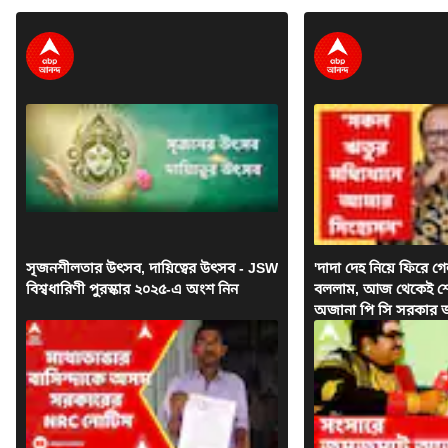
সৃজনশীলতার উৎসব, দায়িত্বের উৎসব - JSW
'দাদা দেহ নিয়ে ফিরে গ
বিশ্বধারিণী পুরস্কার ২০২৫-এ অংশ নিন
বললাম, আজ থেকেই শো 
অজানা পি সি সরকার জ