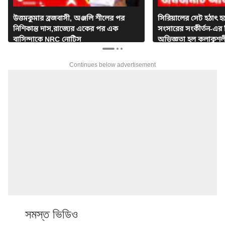
উত্তমকুমার ব্রজবাসী, অঞ্জলি শীলের পর
সিরিয়ালের সেট হঠাৎ হয়
নিশিকান্ত দাস,রাজ্যের একের পর এক
সংসারের সংকীর্তন-এর বি
বাসিন্দাকে NRC নোটিস
অভিজ্ঞতা হল কলাকুশল
Continues below advertisement
সমস্ত ভিডিও