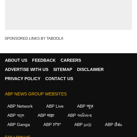
SPONSORED LINKS BY TABOOLA
ABOUT US
FEEDBACK
CAREERS
ADVERTISE WITH US
SITEMAP
DISCLAIMER
PRIVACY POLICY
CONTACT US
ABP NEWS GROUP WEBSITES
ABP Network
ABP Live
ABP न्यूज़
ABP আনন্দ
ABP माझा
ABP અસ્મિતા
ABP Ganga
ABP ਸਾਂਝਾ
ABP நாடு
ABP దేశం
×