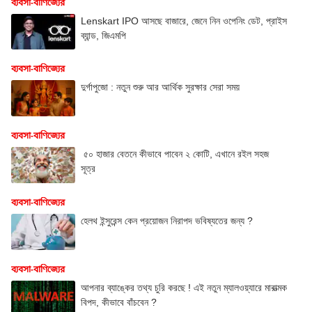
ব্যবসা-বাণিজ্যের
Lenskart IPO আসছে বাজারে, জেনে নিন ওপেনিং ডেট, প্রাইস
ব্যান্ড, জিএমপি
ব্যবসা-বাণিজ্যের
দুর্গাপুজো : নতুন শুরু আর আর্থিক সুরক্ষার সেরা সময়
ব্যবসা-বাণিজ্যের
৫০ হাজার বেতনে কীভাবে পাবেন ২ কোটি, এখানে রইল সহজ
সূত্র
ব্যবসা-বাণিজ্যের
হেলথ ইন্সুরেন্স কেন প্রয়োজন নিরাপদ ভবিষ্যতের জন্য ?
ব্যবসা-বাণিজ্যের
আপনার ব্যাঙ্কের তথ্য চুরি করছে ! এই নতুন ম্যালওয়্যারে মারাত্মক
বিপদ, কীভাবে বাঁচবেন ?