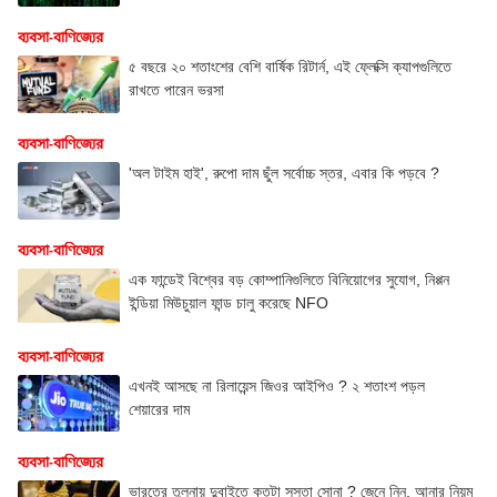
ব্যবসা-বাণিজ্যের
৫ বছরে ২০ শতাংশের বেশি বার্ষিক রিটার্ন, এই ফ্লেক্সি ক্যাপগুলিতে
রাখতে পারেন ভরসা
ব্যবসা-বাণিজ্যের
'অল টাইম হাই', রুপো দাম ছুঁল সর্বোচ্চ স্তর, এবার কি পড়বে ?
ব্যবসা-বাণিজ্যের
এক ফান্ডেই বিশ্বের বড় কোম্পানিগুলিতে বিনিয়োগের সুযোগ, নিপ্পন
ইন্ডিয়া মিউচুয়াল ফান্ড চালু করেছে NFO
ব্যবসা-বাণিজ্যের
এখনই আসছে না রিলায়েন্স জিওর আইপিও ? ২ শতাংশ পড়ল
শেয়ারের দাম
ব্যবসা-বাণিজ্যের
ভারতের তুলনায় দুবাইতে কতটা সস্তা সোনা ? জেনে নিন, আনার নিয়ম