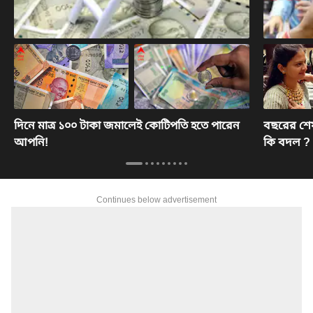
দিনে মাত্র ১০০ টাকা জমালেই কোটিপতি হতে পারেন
বছরের শেষ
আপনি!
কি বদল ? 
Continues below advertisement