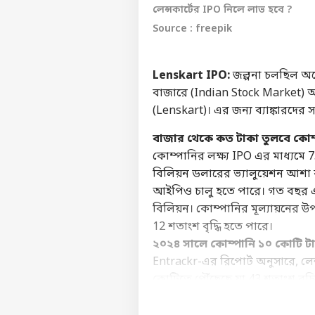
লেন্সকার্টের IPO নিলে লাভ হবে ?
Source : freepik
Lenskart IPO:
জল্পনা চলছিল অনে
বাজারে (Indian Stock Market) আ
(Lenskart)। এর জন্য ব্যাঙ্কারদের স
বাজার থেকে কত টাকা তুলবে কোম
কোম্পানির লক্ষ্য IPO এর মাধ্যমে 
বিলিয়ন ডলারের ভ্যালুয়েশন আশা ক
আইপিও চালু হতে পারে। গত বছর একটি
বিলিয়ন। কোম্পানির মূল্যায়নের উপর 
12 শতাংশ বৃদ্ধি হতে পারে।
২০২৪ সালে কোম্পানি ১০ ​​কোটি টাক
Entrackr-এর রিপোর্ট অনুসারে, লে
ব্যক্ত
কোটিতে পৌঁছেছে যা 43 শতাংশ বৃদ্
পরিষেবাগুলির মাধ্যমে লাভ করেছে। 