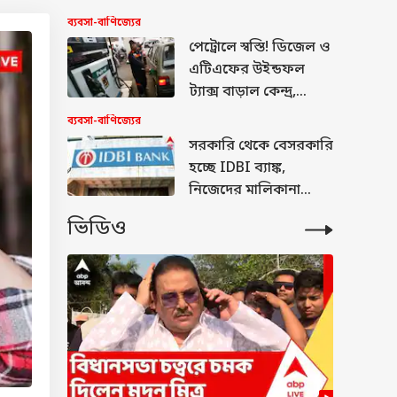
অ্যাপিল করবে
ব্যবসা-বাণিজ্যের
জানিয়েছে সংস্থা
পেট্রোলে স্বস্তি! ডিজেল ও
এটিএফের উইন্ডফল
ট্যাক্স বাড়াল কেন্দ্র,
আবারও জ্বালানির দাম
ব্যবসা-বাণিজ্যের
বাড়বে ?
সরকারি থেকে বেসরকারি
হচ্ছে IDBI ব্যাঙ্ক,
নিজেদের মালিকানা
ছেড়ে দিচ্ছে কেন্দ্র এবং
ভিডিও
LIC, কানাডার এই সংস্থা
এগিয়ে দৌড়ে