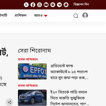
বিজ্ঞাপন দিন
টিনাটি
রাশিফল
আরও
লাইফস্টাইল
প্রযুক্তি
স্বাস্থ্য
গ্যাজেট
চ্যাট জিপিটি
টিভি শো
ঘন্টাখানেক সঙ্গে সুমন
খুঁটিনাটি
এবিপি অন দ্য স্পট
সেরা শিরোনাম
্ট,
আনন্দ সকাল
অফবিট
যুক্তি-তক্কো
ব্যবসা-বাণিজ্যের
আনন্দ খবর
প্রভিডেন্ট ফান্ড
ছকভাঙা ৬টা
ফ্যাক্ট চেক
অ্যাকাউন্টে ৮.২৫ শতাংশ
)
হারে সুদ জমা পড়া শুরু,
কীভাবে দেখবেন আপনার
ঙ্গে
ব্যবসা-বাণিজ্যের
টাকা এসেছে কি না?
ই২০ বিতর্কে গাড়ি বদলে
দিতে মারুতি সুজুকিকে
নির্দেশ আদালতের, পাল্টা