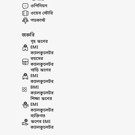
PUBLISHED AT : 11 JAN 2025 08:25 AM (
ওপিনিয়ন
Tags :
Upcoming IPO
IPO
Len
ওয়েব স্টোরি
পডকাস্ট
Breaking News, Anytime, An
জরুরি
গৃহ ঋণের
EMI
ক্যালকুলেটর
বয়সের
ক্যালকুলেটর
গাড়ি ঋণের
EMI
ক্যালকুলেটর
BMI
ক্যালকুলেটর
শিক্ষা ঋণের
EMI
ক্যালকুলেটর
ব্যক্তিগত
ঋণের EMI
ক্যালকুলেটর