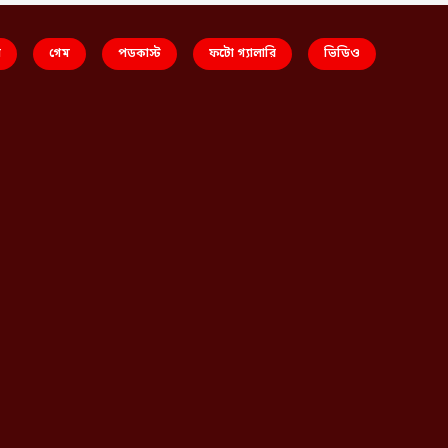
স
গেম
পডকাস্ট
ফটো গ্যালারি
ভিডিও