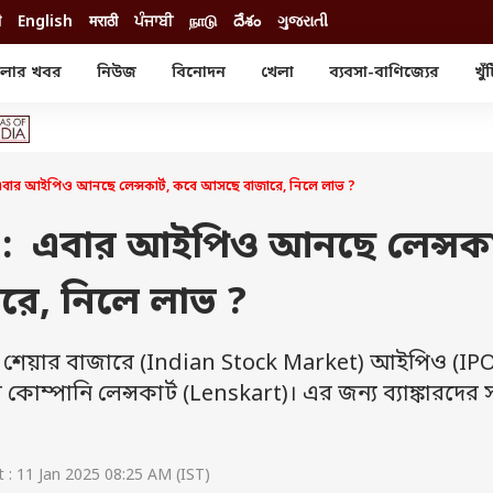
ी
English
मराठी
ਪੰਜਾਬੀ
நாடு
దేశం
ગુજરાતી
লার খবর
নিউজ
বিনোদন
খেলা
ব্যবসা-বাণিজ্যের
খুঁ
োদন
খেলা
ব্যবসা-বাণিজ্য
স্টার
ক্রিকেট
বাজেট
য়াল
ফুটবল
আইপিও
ম রিভিউ
আইপিএল
পার্সোনাল ফিনান্স
র আইপিও আনছে লেন্সকার্ট, কবে আসছে বাজারে, নিলে লাভ ?
অলিম্পিক্স
লটারি
ো পরব
শিক্ষা
এবার আইপিও আনছে লেন্সকার
বিজ্ঞান
রে, নিলে লাভ ?
ম
বাংলাদেশ
ব্র্যান্ডওয়্যার
র শেয়ার বাজারে (Indian Stock Market) আইপিও (IPO
যমিকের ফল
উচ্চ মাধ্যমিকের ফল
্পানি লেন্সকার্ট (Lenskart)। এর জন্য ব্যাঙ্কারদের স
: 11 Jan 2025 08:25 AM (IST)