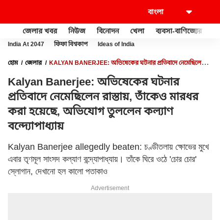
জেলার খবর
নিউজ
বিনোদন
খেলা
ব্যবসা-বাণিজ্যের
খু
India At 2047
ফিফা বিশ্বকাপ
Ideas of India
হোম
জেলার
KALYAN BANERJEE: অভিষেকের ঘটনার প্রতিবাদে নেমেছিলেন
রাস্তায়, তাঁকেও মারধর করা হয়েছে, অভিযোগ তুললেন কল্যাণ বন্দ্যোপাধ্যায়
Kalyan Banerjee: অভিষেকের ঘটনার
প্রতিবাদে নেমেছিলেন রাস্তায়, তাঁকেও মারধর
করা হয়েছে, অভিযোগ তুললেন কল্যাণ
বন্দ্যোপাধ্যায়
Kalyan Banerjee allegedly beaten: চণ্ডীতলায় ক্ষোভের মুখে
এবার তৃণমূল সাংসদ কল্যাণ বন্দ্যোপাধ্যায়। তাঁকে ঘিরে ওঠে 'চোর চোর'
স্লোগান, দেখানো হল কালো পতাকাও
Advertisement