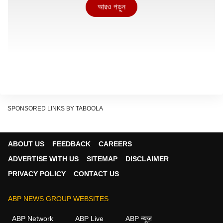
আরও পড়ুন
SPONSORED LINKS BY TABOOLA
ABOUT US
FEEDBACK
CAREERS
ADVERTISE WITH US
SITEMAP
DISCLAIMER
PRIVACY POLICY
CONTACT US
পাটুলি, বৈষ্ণবঘাটা অঞ্চলের তৃণমূল কাউন্সিলর বাপ্পাদিত্যে। তাঁর বিরুদ্ধে
তোলাবাজি সহ একাধিক অভিযোগ আনে স্থানীয়রা। অভিযোগের ভিত্তিতে
ABP NEWS GROUP WEBSITES
গ্রেফতার করে পাটুলি থানার পুলিশ। প্রথমে বিজেপি করতেন বাপ্পাদিত্য।
ABP Network
ABP Live
ABP न्यूज़
২০১০ সালে
পার্থ চট্টোপাধ্যায়
ের হাত ধরে তৃণমূলে যোগদান করেন। ২০১৫