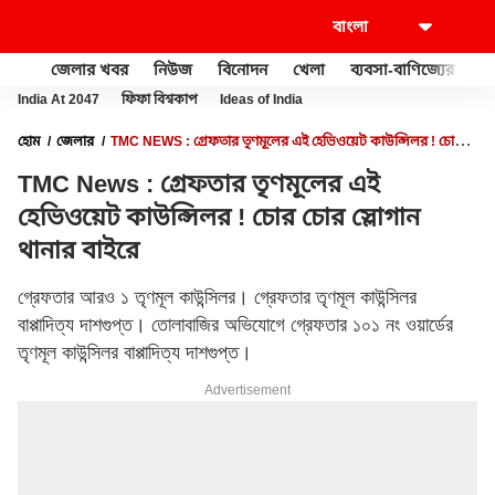
জেলার খবর
নিউজ
বিনোদন
খেলা
ব্যবসা-বাণিজ্যের
খু
India At 2047
ফিফা বিশ্বকাপ
Ideas of India
হোম
জেলার
TMC NEWS : গ্রেফতার তৃণমূলের এই হেভিওয়েট কাউন্সিলর ! চোর
চোর স্লোগান থানার বাইরে
TMC News : গ্রেফতার তৃণমূলের এই
হেভিওয়েট কাউন্সিলর ! চোর চোর স্লোগান
থানার বাইরে
গ্রেফতার আরও ১ তৃণমূল কাউন্সিলর। গ্রেফতার তৃণমূল কাউন্সিলর
বাপ্পাদিত্য দাশগুপ্ত। তোলাবাজির অভিযোগে গ্রেফতার ১০১ নং ওয়ার্ডের
তৃণমূল কাউন্সিলর বাপ্পাদিত্য দাশগুপ্ত।
Advertisement