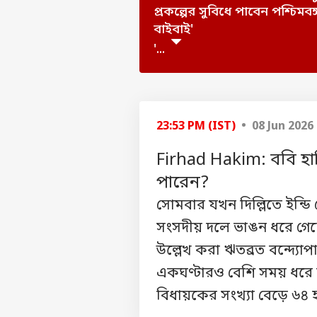
প্রকল্পের সুবিধে পাবেন পশ্চিমবঙ
বাইবাই'
'...
23:53 PM (IST)
• 08 Jun 2026
Firhad Hakim: ববি হাক
পারেন?
সোমবার যখন দিল্লিতে ইন্ড
সংসদীয় দলে ভাঙন ধরে গ
উল্লেখ করা ঋতব্রত বন্দ্যো
একঘণ্টারও বেশি সময় ধরে চ
বিধায়কের সংখ্যা বেড়ে ৬৪