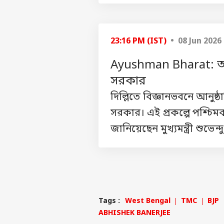
23:16 PM (IST)
• 08 Jun 2026
ব্যক্ত
Ayushman Bharat: আয়ু
সরকার
সের
হ্যালো গেস্ট
দিল্লিতে বিজ্ঞানভবনে আনুষ্
ব্যবস
সরকার। এই প্রকল্পে পশ্চি
বিজ্ঞাপন দিন
জানিয়েছেন মুখ্যমন্ত্রী শুভেন
প্রাইভেসি পলিসি
যোগাযোগ করুন
কেরিয়ার
আর 
প্রতিক্রিয়া
নিচ্
এয়া
খবর
আমাদের সম্পর্কে
বাজ
Tags :
West Bengal
TMC
BJP
ইন্ড
ABHISHEK BANERJEE
হল