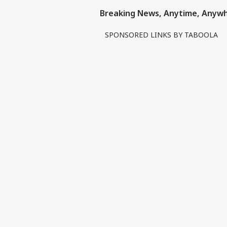
Breaking News, Anytime, Anyw
বির
লটা
SPONSORED LINKS BY TABOOLA
LOGIN
১১ 
সাফা
সক