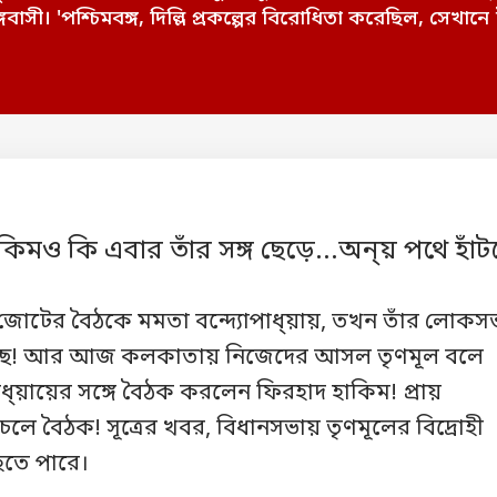
্গবাসী। 'পশ্চিমবঙ্গ, দিল্লি প্রকল্পের বিরোধিতা করেছিল, সেখানে
িমও কি এবার তাঁর সঙ্গ ছেড়ে...অন্য় পথে হাঁট
ি জোটের বৈঠকে মমতা বন্দ্যোপাধ্য়ায়, তখন তাঁর লোকস
েছে! আর আজ কলকাতায় নিজেদের আসল তৃণমূল বলে
পাধ্য়ায়ের সঙ্গে বৈঠক করলেন ফিরহাদ হাকিম! প্রায়
লে বৈঠক! সূত্রের খবর, বিধানসভায় তৃণমূলের বিদ্রোহী
 হতে পারে।