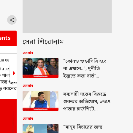
ents
সেরা শিরোনাম
জেলার
Jun 08
21:21 (IST) Jun 08
"কোনও গুন্ডাগিরি হবে
না এখানে..", দুর্নীতি
te: রাজ্যে
Kolkata Metro: পার্পল
 পালাবদলের
রুটে বাড়ছে কলকাতা মেট্রো
ইস্যুতে কড়া বার্তা
াজ্য পুলিশ
মুখ্যমন্ত্রীর
জেলার
বড় ধরনের বদল
সব্যসাচী দত্তের বিরুদ্ধে
 সরকার
গুরুতর অভিযোগ, ১৭৫৭
পাতার চার্জশিটে
চাঞ্চল্যকর দাবি পুলিশের
জেলার
“মানুষ বিচারের জন্য