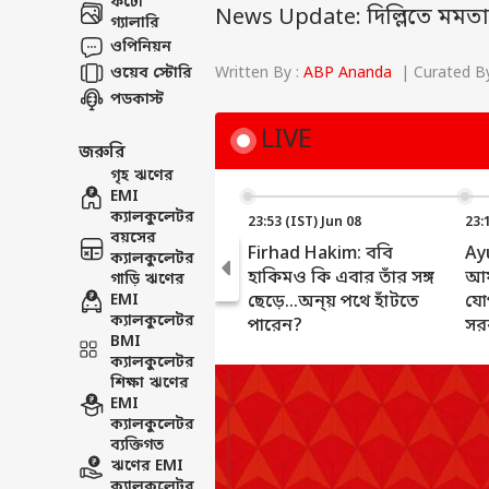
ফটো
News Update: দিল্লিতে মমতা
গ্যালারি
ওপিনিয়ন
ওয়েব স্টোরি
Written By :
ABP Ananda
| Curated By
পডকাস্ট
LIVE
জরুরি
গৃহ ঋণের
EMI
ক্যালকুলেটর
23:53 (IST) Jun 08
23:
বয়সের
Firhad Hakim: ববি
Ay
ক্যালকুলেটর
হাকিমও কি এবার তাঁর সঙ্গ
আয়ু
গাড়ি ঋণের
EMI
ছেড়ে...অন্য় পথে হাঁটতে
যো
ক্যালকুলেটর
পারেন?
সর
BMI
ক্যালকুলেটর
শিক্ষা ঋণের
EMI
ক্যালকুলেটর
ব্যক্তিগত
ঋণের EMI
ক্যালকুলেটর