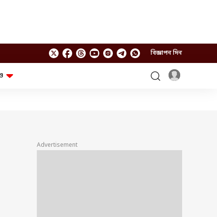
বিজ্ঞাপন দিন
ও
লাইফস্টাইল
প্রযুক্তি
স্বাস্থ্য
গ্যাজেট
চ্যাট জিপিটি
টিভি শো
ঘন্টাখানেক সঙ্গে সুমন
খুঁটিনাটি
এবিপি অন দ্য স্পট
Advertisement
আনন্দ সকাল
অফবিট
যুক্তি-তক্কো
আনন্দ খবর
ছকভাঙা ৬টা
ফ্যাক্ট চেক