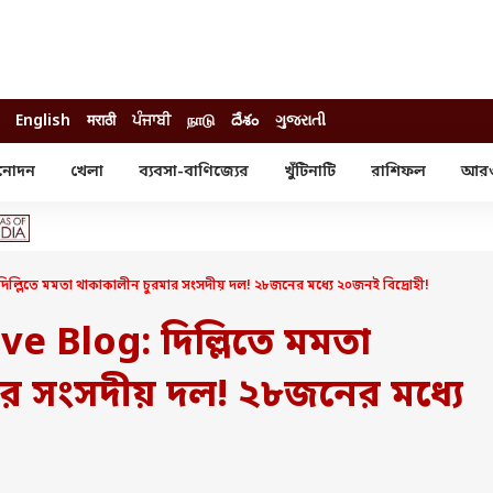
English
मराठी
ਪੰਜਾਬੀ
நாடு
దేశం
ગુજરાતી
নোদন
খেলা
ব্যবসা-বাণিজ্যের
খুঁটিনাটি
রাশিফল
আর
োদন
খেলা
ব্যবসা-বাণিজ্য
স্টার
ক্রিকেট
বাজেট
য়াল
ফুটবল
আইপিও
ম রিভিউ
আইপিএল
পার্সোনাল ফিনান্স
লিতে মমতা থাকাকালীন চুরমার সংসদীয় দল! ২৮জনের মধ্যে ২০জনই বিদ্রোহী!
অলিম্পিক্স
লটারি
ো পরব
শিক্ষা
e Blog: দিল্লিতে মমতা
বিজ্ঞান
ার সংসদীয় দল! ২৮জনের মধ্যে
ম
বাংলাদেশ
ব্র্যান্ডওয়্যার
যমিকের ফল
উচ্চ মাধ্যমিকের ফল