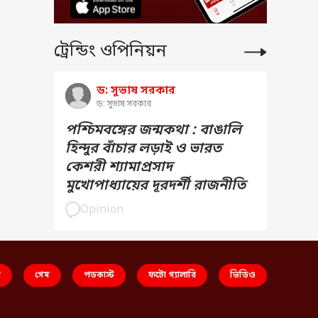
ট্রেন্ডিং ওপিনিয়ন
ড: সুভাষ সরকার
ড: সুভাষ সরকার
পশ্চিমবঙ্গের জন্মকথা : বাঙালি
হিন্দুর বাঁচার লড়াই ও ভারত
কেশরী শ্যামাপ্রসাদ
মুখোপাধ্যায়ের দূরদর্শী রাজনীতি
Opinion
স
গেম
পডকাস্ট
ফটো গ্যালারি
ভিডিও