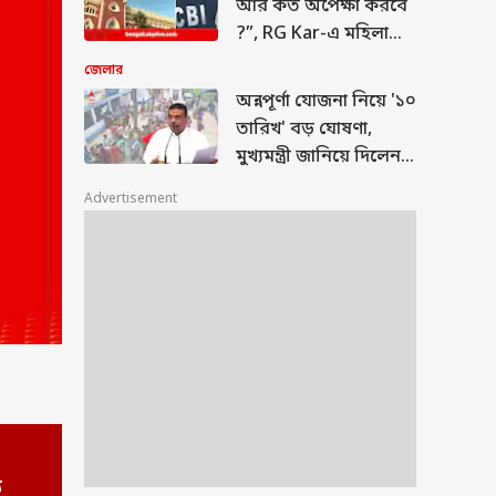
আর কত অপেক্ষা করবে
?”, RG Kar-এ মহিলা
চিকিৎসককে ধর্ষণ ও
জেলার
খুনে হাইকোর্টের প্রশ্নের
অন্নপূর্ণা যোজনা নিয়ে '১০
মুখে CBI
তারিখ' বড় ঘোষণা,
মুখ্যমন্ত্রী জানিয়ে দিলেন...
Advertisement
য