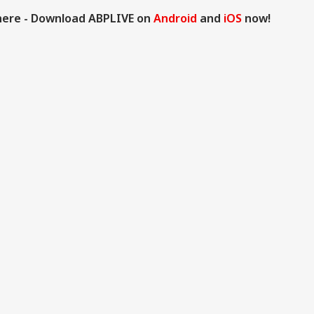
here - Download ABPLIVE on
Android
and
iOS
now!
াট ভাগ্য, ফেলে দেওয়া
'তদন্তে যোগ দিয়ে
কমনওয়েলথ গেমস
এবা
রির টিকিট কুড়িয়ে
পুলিশকে সাহায্য করুন',
খেলতে গিয়ে গ্লাসগোতে
আরও 
কোটি জিতলেন
আগাম জামিন চাওয়া
নিখোঁজ কুদরতুল্লা, কেন
তাল
ইকর্মী, তাজ্জব
অভিষেক বন্দ্যোপাধ্যায়ের
বারবার হারিয়ে যান
অভ
লে
আপ্ত সহায়ক সুমিত
পাকিস্তানি বক্সাররা?
রায়কে নির্দেশ সুপ্রিম
কোর্টের