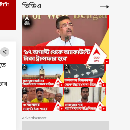
 টাটা
ভিডিও
তে
ভার
Advertisement