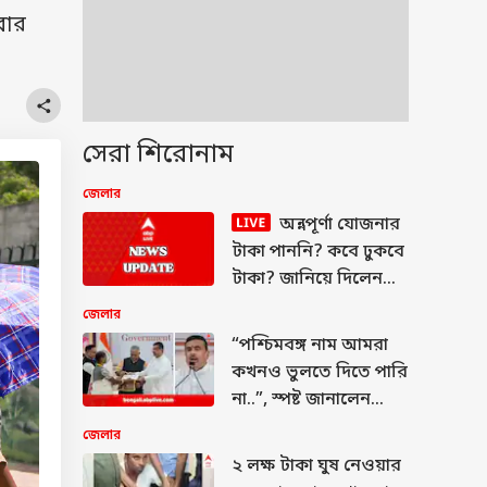
বার
সেরা শিরোনাম
জেলার
অন্নপূর্ণা যোজনার
টাকা পাননি? কবে ঢুকবে
টাকা? জানিয়ে দিলেন
মুখ্যমন্ত্রী শুভেন্দু
জেলার
অধিকারী
“পশ্চিমবঙ্গ নাম আমরা
কখনও ভুলতে দিতে পারি
না..”, স্পষ্ট জানালেন
মুখ্যমন্ত্রী
জেলার
২ লক্ষ টাকা ঘুষ নেওয়ার