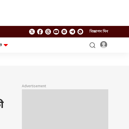
বিজ্ঞাপন দিন
ও
লাইফস্টাইল
প্রযুক্তি
স্বাস্থ্য
গ্যাজেট
চ্যাট জিপিটি
টিভি শো
ঘন্টাখানেক সঙ্গে সুমন
খুঁটিনাটি
এবিপি অন দ্য স্পট
Advertisement
আনন্দ সকাল
অফবিট
যুক্তি-তক্কো
আনন্দ খবর
ী
ছকভাঙা ৬টা
ফ্যাক্ট চেক