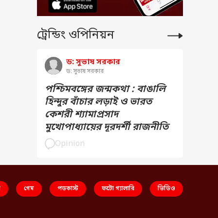
ট্রেন্ডিং ওপিনিয়ন
ড: সুভাষ সরকার
ড: সুভাষ সরকার
পশ্চিমবঙ্গের জন্মকথা : বাঙালি
হিন্দুর বাঁচার লড়াই ও ভারত
কেশরী শ্যামাপ্রসাদ
মুখোপাধ্যায়ের দূরদর্শী রাজনীতি
Opinion
স
গেম
পডকাস্ট
ফটো গ্যালারি
ভিডিও