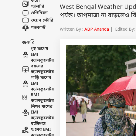
ফটো
West Bengal Weather Updat
গ্যালারি
ওপিনিয়ন
পর্যন্ত। তাপমাত্রা না বাড়ল
ওয়েব স্টোরি
পডকাস্ট
Written By :
ABP Ananda
| Edited By: 
জরুরি
গৃহ ঋণের
EMI
ক্যালকুলেটর
বয়সের
ক্যালকুলেটর
গাড়ি ঋণের
EMI
ক্যালকুলেটর
BMI
ক্যালকুলেটর
শিক্ষা ঋণের
EMI
ক্যালকুলেটর
ব্যক্তিগত
ঋণের EMI
ক্যালকুলেটর