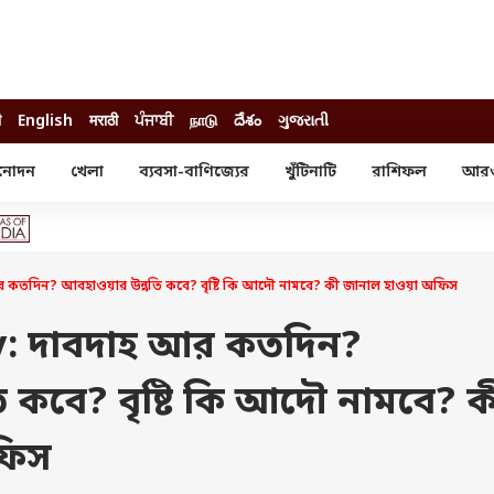
ी
English
मराठी
ਪੰਜਾਬੀ
நாடு
దేశం
ગુજરાતી
নোদন
খেলা
ব্যবসা-বাণিজ্যের
খুঁটিনাটি
রাশিফল
আর
োদন
খেলা
ব্যবসা-বাণিজ্য
স্টার
ক্রিকেট
বাজেট
য়াল
ফুটবল
আইপিও
ম রিভিউ
আইপিএল
পার্সোনাল ফিনান্স
তদিন? আবহাওয়ার উন্নতি কবে? বৃষ্টি কি আদৌ নামবে? কী জানাল হাওয়া অফিস
অলিম্পিক্স
লটারি
ো পরব
শিক্ষা
: দাবদাহ আর কতদিন?
বিজ্ঞান
 কবে? বৃষ্টি কি আদৌ নামবে? ক
ম
বাংলাদেশ
ব্র্যান্ডওয়্যার
ফিস
যমিকের ফল
উচ্চ মাধ্যমিকের ফল