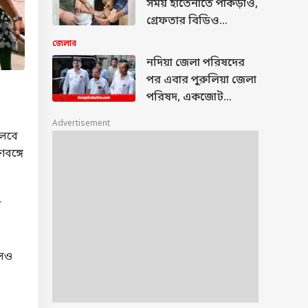
সময় হাতেনাতে পাকড়াও,
গ্রেফতার বিডিও
অফিসের সরকারি
জেলার
আধিকারিক
নদিয়া জেলা পরিষদের
পর এবার পুরুলিয়া জেলা
পরিষদ, একজোট
তৃণমূল-বিজেপি
Advertisement
চলবে
ণবঙ্গে
া
লেও