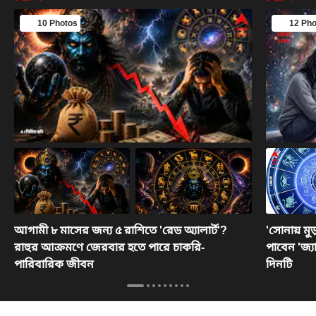
10 Photos
12 Pho
আগামী ৮ মাসের জন্য ৫ রাশিতে 'রেড অ্যালার্ট'?
'সোনায় মুড
রাহুর আক্রমণে জেরবার হতে পারে চাকরি-
পাবেন 'জ্
পারিবারিক জীবন
দিনটি