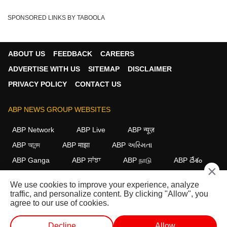
SPONSORED LINKS BY TABOOLA
ABOUT US
FEEDBACK
CAREERS
ADVERTISE WITH US
SITEMAP
DISCLAIMER
PRIVACY POLICY
CONTACT US
ABP NEWS GROUP WEBSITES
ABP Network
ABP Live
ABP न्यूज़
ABP আনন্দ
ABP माझा
ABP અસ્મિતા
ABP Ganga
ABP ਸਾਂਝਾ
ABP நாடு
ABP దేశం
×
FOLLOW US
We use cookies to improve your experience, analyze
traffic, and personalize content. By clicking "Allow", you
agree to our use of cookies.
This website follows the
DNPA Code of Ethics.
Copyright@2026.
Decline
Allow