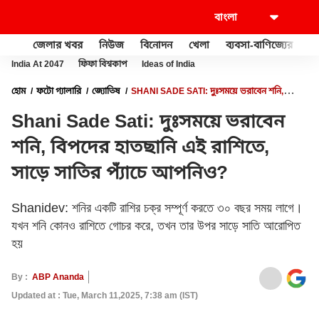
জেলার খবর
নিউজ
বিনোদন
খেলা
ব্যবসা-বাণিজ্যের
খু
India At 2047
ফিফা বিশ্বকাপ
Ideas of India
হোম
ফটো গ্যালারি
জ্যোতিষ
SHANI SADE SATI: দুঃসময়ে ভরাবেন শনি,
বিপদের হাতছানি এই রাশিতে, সাড়ে সাতির প্যাঁচে আপনিও?
Shani Sade Sati: দুঃসময়ে ভরাবেন
শনি, বিপদের হাতছানি এই রাশিতে,
সাড়ে সাতির প্যাঁচে আপনিও?
Shanidev: শনির একটি রাশির চক্র সম্পূর্ণ করতে ৩০ বছর সময় লাগে।
যখন শনি কোনও রাশিতে গোচর করে, তখন তার উপর সাড়ে সাতি আরোপিত
হয়
By :
ABP Ananda
Updated at : Tue, March 11,2025, 7:38 am (IST)