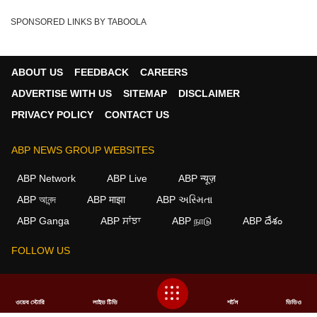
SPONSORED LINKS BY TABOOLA
ABOUT US
FEEDBACK
CAREERS
ADVERTISE WITH US
SITEMAP
DISCLAIMER
PRIVACY POLICY
CONTACT US
ABP NEWS GROUP WEBSITES
ABP Network
ABP Live
ABP न्यूज़
×
ABP আনন্দ
ABP माझा
ABP અસ્મિતા
ABP Ganga
ABP ਸਾਂਝਾ
ABP நாடு
ABP దేశం
We use cookies to improve your experience, analyze
traffic, and personalize content. By clicking "Allow", you
agree to our use of cookies.
FOLLOW US
Decline
Allow
ওয়েব স্টোরি
লাইভ টিভি
শর্টস
ভিডিও
This website follows the
DNPA Code of Ethics.
Copyright@2026.