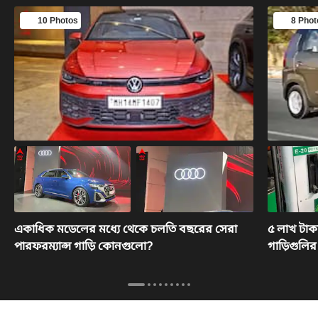
10 Photos
8 Phot
একাধিক মডেলের মধ্যে থেকে চলতি বছরের সেরা
৫ লাখ টাক
পারফরম্যান্স গাড়ি কোনগুলো?
গাড়িগুলি