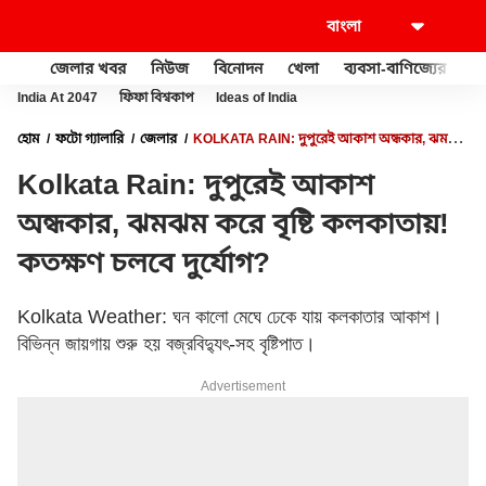
জেলার খবর
নিউজ
বিনোদন
খেলা
ব্যবসা-বাণিজ্যের
খু
India At 2047
ফিফা বিশ্বকাপ
Ideas of India
হোম
ফটো গ্যালারি
জেলার
KOLKATA RAIN: দুপুরেই আকাশ অন্ধকার, ঝমঝম
করে বৃষ্টি কলকাতায়! কতক্ষণ চলবে দুর্যোগ?
Kolkata Rain: দুপুরেই আকাশ
অন্ধকার, ঝমঝম করে বৃষ্টি কলকাতায়!
কতক্ষণ চলবে দুর্যোগ?
Kolkata Weather: ঘন কালো মেঘে ঢেকে যায় কলকাতার আকাশ।
বিভিন্ন জায়গায় শুরু হয় বজ্রবিদ্যুৎ-সহ বৃষ্টিপাত।
Advertisement