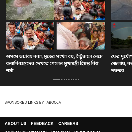
অসমে ভয়াবহ বন্যা, মৃতের সংখ্যা বহু, হাঁটুজলে নেমে
ফের দুর্য
বন্যাবিধ্বস্তদের দেখতে গেলেন মুখ্যমন্ত্রী হিমন্ত বিশ্ব
জেলায়, কব
শর্মা
দফতর
SPONSORED LINKS BY TABOOLA
ABOUT US
FEEDBACK
CAREERS