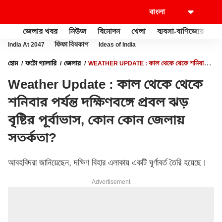
জেলার খবর
নিউজ
বিনোদন
খেলা
ব্যবসা-বাণিজ্যের
খু
India At 2047
ফিফা বিশ্বকাপ
Ideas of India
হোম
ফটো গ্যালারি
জেলার
WEATHER UPDATE : কাল থেকে থেকে শনিবার
পর্যন্ত দক্ষিণবঙ্গে প্রবল ঝড় বৃষ্টির পূর্বাভাস, কোন কোন জেলায় সতর্কতা?
Weather Update : কাল থেকে থেকে
শনিবার পর্যন্ত দক্ষিণবঙ্গে প্রবল ঝড়
বৃষ্টির পূর্বাভাস, কোন কোন জেলায়
সতর্কতা?
আবহবিদরা জানিয়েছেন, দক্ষিণ বিহার এলাকায় একটি ঘূর্ণাবর্ত তৈরি হয়েছে।
Advertisement