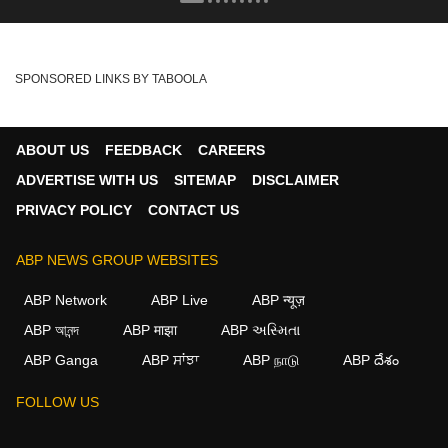
SPONSORED LINKS BY TABOOLA
ABOUT US
FEEDBACK
CAREERS
ADVERTISE WITH US
SITEMAP
DISCLAIMER
PRIVACY POLICY
CONTACT US
ABP NEWS GROUP WEBSITES
ABP Network
ABP Live
ABP न्यूज़
ABP আনন্দ
ABP माझा
ABP અસ્મિતા
ABP Ganga
ABP ਸਾਂਝਾ
ABP நாடு
ABP దేశం
FOLLOW US