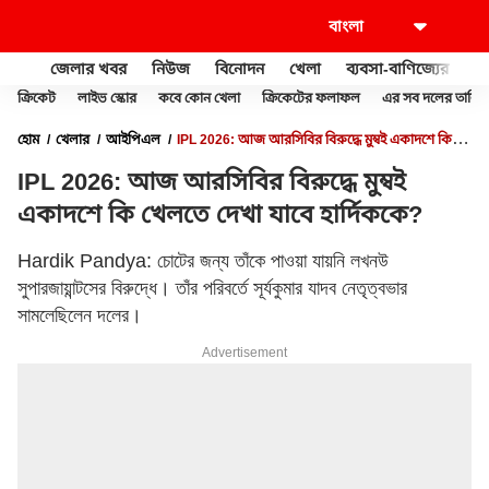
জেলার খবর
নিউজ
বিনোদন
খেলা
ব্যবসা-বাণিজ্যের
খু
ক্রিকেট
লাইভ স্কোর
কবে কোন খেলা
ক্রিকেটের ফলাফল
এর সব দলের তালিক
হোম
খেলার
আইপিএল
IPL 2026: আজ আরসিবির বিরুদ্ধে মুম্বই একাদশে কি
খেলতে দেখা যাবে হার্দিককে?
IPL 2026: আজ আরসিবির বিরুদ্ধে মুম্বই
একাদশে কি খেলতে দেখা যাবে হার্দিককে?
Hardik Pandya: চোটের জন্য তাঁকে পাওয়া যায়নি লখনউ
সুপারজায়ান্টসের বিরুদ্ধে। তাঁর পরিবর্তে সূর্যকুমার যাদব নেতৃত্বভার
সামলেছিলেন দলের।
Advertisement