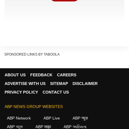
SPONSORED LINKS BY TABOOLA
ABOUT US
FEEDBACK
CAREERS
ADVERTISE WITH US
SITEMAP
DISCLAIMER
লখনউয়ের বিরুদ্ধে ম্য়াচেও দায়িত্ব সামলেছিলেন সূর্যকুমারই। তাঁকে এদিনের
PRIVACY POLICY
CONTACT US
ম্য়াচেও হয়ত নেতৃত্বভার সামলাতে দেখা যাবে। মুম্বই ইন্ডিয়ান্সের তরফে
বিবৃতি দিয়ে জানানো হয়েছে যে, 'দলের মেডিক্যাল দলের তত্ত্বাবধানে রয়েছেন
ABP NEWS GROUP WEBSITES
হার্দিক পাণ্ড্য
। এখনও পুরোপুরি সুস্থ হয়ে উঠতে পারেননি তিনি। তাই
ABP Network
ABP Live
ABP न्यूज़
সূর্যকুমার যাদবের নেতৃত্বেই আরসিবি ম্যাচে খেলতে নামবে মুম্বই শিবির।'
ABP আনন্দ
ABP माझा
ABP અસ્મિતા