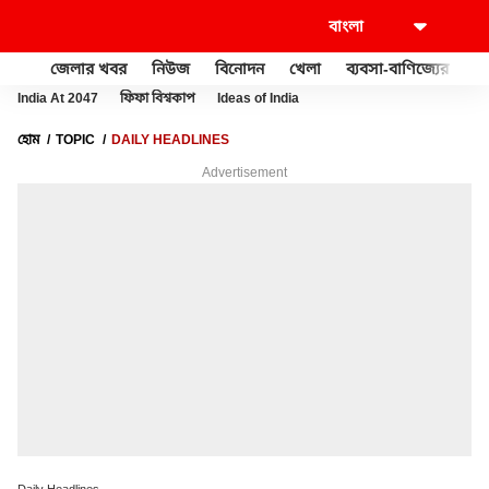
জেলার খবর
নিউজ
বিনোদন
খেলা
ব্যবসা-বাণিজ্যের
খু
India At 2047
ফিফা বিশ্বকাপ
Ideas of India
হোম
TOPIC
DAILY HEADLINES
Advertisement