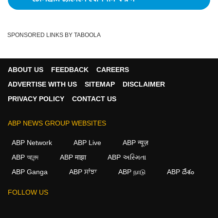
SPONSORED LINKS BY TABOOLA
ABOUT US
FEEDBACK
CAREERS
ADVERTISE WITH US
SITEMAP
DISCLAIMER
PRIVACY POLICY
CONTACT US
ABP NEWS GROUP WEBSITES
ABP Network
ABP Live
ABP न्यूज़
ABP আনন্দ
ABP माझा
ABP અસ્મિતા
ABP Ganga
ABP ਸਾਂਝਾ
ABP நாடு
ABP దేశం
×
FOLLOW US
We use cookies to improve your experience, analyze
traffic, and personalize content. By clicking "Allow", you
agree to our use of cookies.