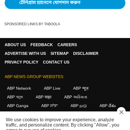
টেলিগ্রাম চ্যানেলে যোগদান করুন
SPONSORED LINKS BY TABOOLA
ABOUT US
FEEDBACK
CAREERS
ADVERTISE WITH US
SITEMAP
DISCLAIMER
PRIVACY POLICY
CONTACT US
ABP NEWS GROUP WEBSITES
ABP Network
ABP Live
ABP न्यूज़
ABP আনন্দ
ABP माझा
ABP અસ્મિતા
ABP Ganga
ABP ਸਾਂਝਾ
ABP நாடு
ABP దేశం
×
FOLLOW US
We use cookies to improve your experience, analyze
traffic, and personalize content. By clicking "Allow", you