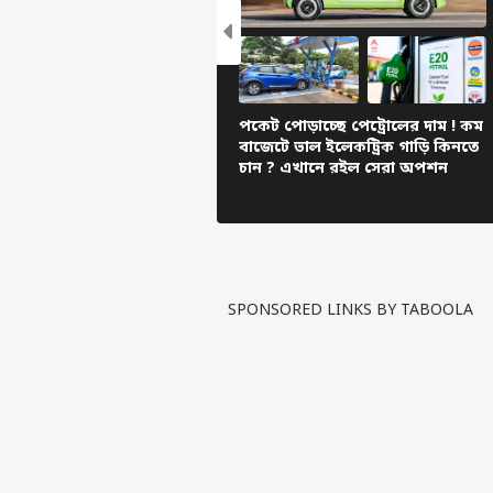
ককর
আন্
LOGIN
মত?
পকেট পোড়াচ্ছে পেট্রোলের দাম ! কম
বলল
বাজেটে ভাল ইলেকট্রিক গাড়ি কিনতে
হয় ন
চান ? এখানে রইল সেরা অপশন
SPONSORED LINKS BY TABOOLA