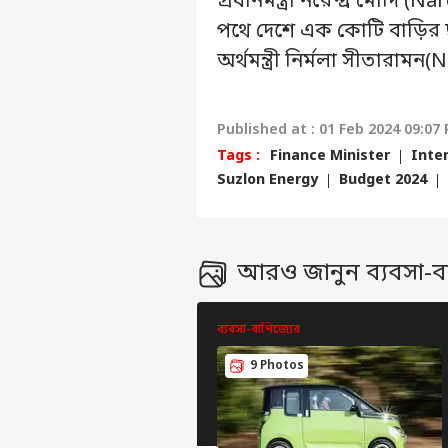
প্রধানমন্ত্রী নরেন্দ্র মো
পথে দেশে এক কোটি বাড়ির ছা
অর্থমন্ত্রী নির্মলা সীতারা
Published at : 01 Feb 2024 09:07 
ব্যক্ত
Tags :
Finance Minister
Inte
Suzlon Energy
Budget 2024
সের
হ্যালো গেস্ট
বিন
বিজ্ঞাপন দিন
আরও জানুন ব্যবসা-ব
প্রাইভেসি পলিসি
যোগাযোগ করুন
ব্যবসা-বাণিজ্যের
কেরিয়ার
9 Photos
প্রতিক্রিয়া
জান
থাক
জেল
আমাদের সম্পর্কে
কেন
কর