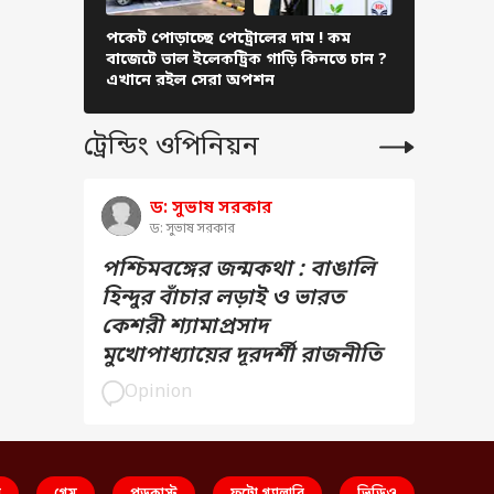
পকেট পোড়াচ্ছে পেট্রোলের দাম ! কম
LPG নিয়মে
বাজেটে ভাল ইলেকট্রিক গাড়ি কিনতে চান ?
যাচ্ছে এই 
এখানে রইল সেরা অপশন
ট্রেন্ডিং ওপিনিয়ন
ড: সুভাষ সরকার
ড: সুভাষ সরকার
পশ্চিমবঙ্গের জন্মকথা : বাঙালি
হিন্দুর বাঁচার লড়াই ও ভারত
কেশরী শ্যামাপ্রসাদ
মুখোপাধ্যায়ের দূরদর্শী রাজনীতি
Opinion