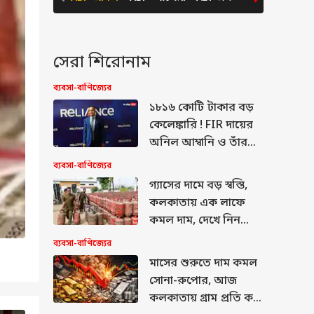
সেরা শিরোনাম
ব্যবসা-বাণিজ্যের
১৮১৬ কোটি টাকার বড়
কেলেঙ্কারি ! FIR দায়ের
অনিল আম্বানি ও তাঁর
এই সংস্থার বিরুদ্ধে
ব্যবসা-বাণিজ্যের
গ্যাসের দামে বড় স্বস্তি,
কলকাতায় এক লাফে
কমল দাম, দেখে নিন
নতুন রেট
ব্যবসা-বাণিজ্যের
মাসের শুরুতে দাম কমল
সোনা-রুপোর, আজ
কলকাতায় গ্রাম প্রতি কত