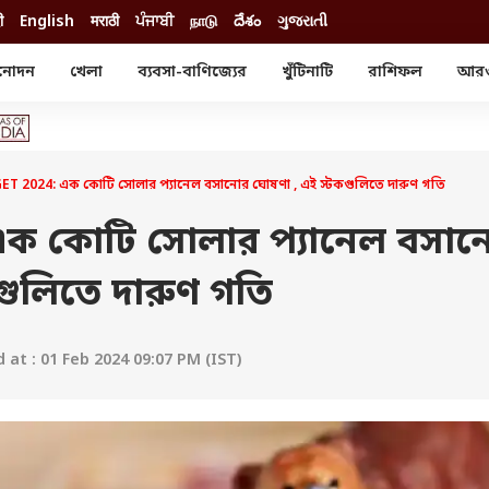
ी
English
मराठी
ਪੰਜਾਬੀ
நாடு
దేశం
ગુજરાતી
নোদন
খেলা
ব্যবসা-বাণিজ্যের
খুঁটিনাটি
রাশিফল
আর
োদন
খেলা
ব্যবসা-বাণিজ্য
স্টার
ক্রিকেট
বাজেট
য়াল
ফুটবল
আইপিও
ম রিভিউ
আইপিএল
পার্সোনাল ফিনান্স
T 2024: এক কোটি সোলার প্যানেল বসানোর ঘোষণা , এই স্টকগুলিতে দারুণ গতি
অলিম্পিক্স
লটারি
ো পরব
শিক্ষা
 কোটি সোলার প্যানেল বসান
বিজ্ঞান
গুলিতে দারুণ গতি
ম
বাংলাদেশ
ব্র্যান্ডওয়্যার
যমিকের ফল
উচ্চ মাধ্যমিকের ফল
at : 01 Feb 2024 09:07 PM (IST)