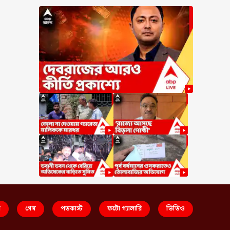
স
গেম
পডকাস্ট
ফটো গ্যালারি
ভিডিও