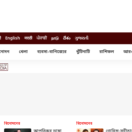
ी
English
मराठी
ਪੰਜਾਬੀ
நாடு
దేశం
ગુજરાતી
নোদন
খেলা
ব্যবসা-বাণিজ্যের
খুঁটিনাটি
রাশিফল
আর
োদন
খেলা
ব্যবসা-বাণিজ্য
স্টার
ক্রিকেট
বাজেট
য়াল
ফুটবল
আইপিও
ম রিভিউ
আইপিএল
পার্সোনাল ফিনান্স
অলিম্পিক্স
লটারি
ো পরব
শিক্ষা
বিজ্ঞান
ম
বাংলাদেশ
ব্র্যান্ডওয়্যার
বিনোদনের
বিনোদনের
যমিকের ফল
উচ্চ মাধ্যমিকের ফল
আপত্তিকর ভাষা
গোবিন্দ-সুনীতা