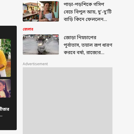
পাড়া-পড়শিকে গসিপ
বেচে বিপুল আয়, দু’-দু’টি
বাড়ি কিনে ফেললেন
বৃদ্ধা, বললেন, ‘পরনিন্দা-
জেলার
পরচর্চা আমার রক্তে’
জোড়া নিম্নচাপের
পূর্বাভাস, ভয়াল রূপ ধারণ
করবে বর্ষা, রাজ্যের
কোথায় কোথায় চরম
Advertisement
সতর্কতা ?
নীতার