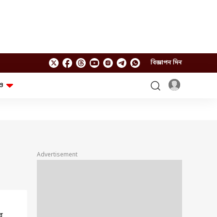
বিজ্ঞাপন দিন
ও
লাইফস্টাইল
প্রযুক্তি
স্বাস্থ্য
গ্যাজেট
চ্যাট জিপিটি
টিভি শো
ঘন্টাখানেক সঙ্গে সুমন
খুঁটিনাটি
এবিপি অন দ্য স্পট
Advertisement
আনন্দ সকাল
অফবিট
যুক্তি-তক্কো
আনন্দ খবর
ছকভাঙা ৬টা
ফ্যাক্ট চেক
র