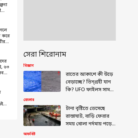
ল্পনা
ী
র?
লেন
চললে
মা করে
ামীর
ম্পর্ক
সেরা শিরোনাম
ার
দের
বিজ্ঞান
াই, ৬৩
সব
রাতের আকাশে কী উড়ে
বিন্দ
বেড়াচ্ছে? ভিন্গ্রহী যান
কি? UFO ফাইলস সামনে
তা
ন
আসতেই জোর পেল
জেলার
এই
বিতর্ক
টানা বৃষ্টিতে ভেসেছে
পত্নী
রাস্তাঘাট, বাড়ি ফেরার
সময় খোলা নর্দমায় পড়ে
ভেসে গেলেন যুবক
অফবিট