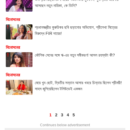
আসছেন নতুন নায়িকা, কে তিনি?
বিনোদনের
প্রধানমন্ত্রীর কুরুচিকর ছবি ছড়ানোর অভিযোগ, শ্রীলেখা মিত্রের
বিরুদ্ধে FIR দায়ের!
বিনোদনের
কৌশিক সেনের সঙ্গে ঋ-এর নতুন সমীকরণ! আসল রহস্যটা কী?
বিনোদনের
মেয়ে খুব ছোট, দ্বিতীয় সন্তান আসার খবরে চিন্তায় ছিলেন শ্রীময়ী!
সাহস জুগিয়েছিলেন টলিউডেই একজন
1
2
3
4
5
Continues below advertisement