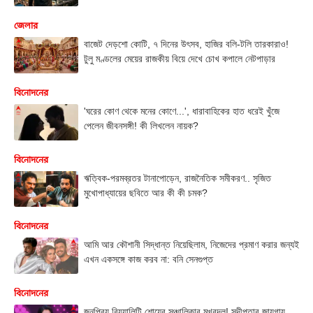
জেলার
বাজেট দেড়শো কোটি, ৭ দিনের উৎসব, হাজির বলি-টলি তারকারাও!
টুলু মণ্ডলের মেয়ের রাজকীয় বিয়ে দেখে চোখ কপালে নেটপাড়ার
বিনোদনের
'ঘরের কোণ থেকে মনের কোণে...', ধারাবাহিকের হাত ধরেই খুঁজে
পেলেন জীবনসঙ্গী! কী লিখলেন নায়ক?
বিনোদনের
ঋত্বিক-পরমব্রতর টানাপোড়েন, রাজনৈতিক সমীকরণ.. সৃজিত
মুখোপাধ্যায়ের ছবিতে আর কী কী চমক?
বিনোদনের
আমি আর কৌশানী সিদ্ধান্ত নিয়েছিলাম, নিজেদের প্রমাণ করার জন্যই
এখন একসঙ্গে কাজ করব না: বনি সেনগুপ্ত
বিনোদনের
জনপ্রিয় রিয়্যালিটি শোয়ের সঞ্চালিকার মুখবদল! সুদীপ্তার জায়গায়