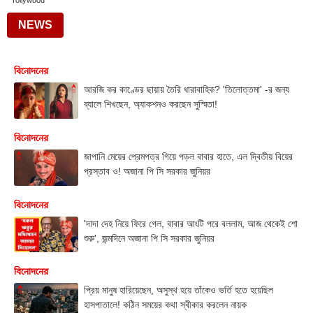
Tollywood
NEWS
বিনোদনের
আরজি কর কাণ্ডের ছায়ায় তৈরি ধারাবাহিক? 'তিলোত্তমা' -র জন্য
ব্যালে শিখছেন, অ্যাকশনও করছেন সুস্মিতা!
বিনোদনের
জাপানি মেয়ের প্রেমপত্র গিয়ে পড়ল বাবার হাতে, এল দ্বিতীয় বিয়ের
প্রস্তাব ও! অজানা পি সি সরকার জুনিয়র
বিনোদনের
'দাদা দেহ নিয়ে ফিরে গেল, বাবার আংটি পরে বললাম, আজ থেকেই শো
শুরু', জন্মদিনে অজানা পি সি সরকার জুনিয়র
বিনোদনের
প্রিয় মানুষ হারিয়েছেন, অসুস্থ হয়ে তাঁকেও ভর্তি হতে হয়েছিল
হাসপাতালে! কঠিন সময়ের কথা স্বীকার করলেন নায়ক