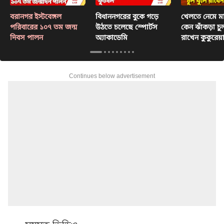
বরানগর ইস্টবেঙ্গল
বিধাননগরের বুকে গড়ে
খেলতে নেমে ম
পরিবারের ১০৭ তম জন্ম
উঠতে চলেছে স্পোর্টস
কেন ঝাঁকড়া চু
দিবস পালন
অ্যাকাডেমি
রাখেন কুকুরেয
জানলে চোখে
Continues below advertisement