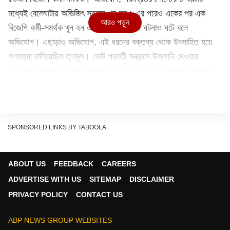
মধ্যেই বেলেঘাটায় অভিজিৎ সরকার খুন হন। এর পরেও একের পর এক
আরও পড়ুন
বিজেপি কর্মী-সমর্থক খুন হন এবং নারী নির্যাতনের ঘটনাও ঘটে বলে
অভিযোগ। এছাড়াও অভিযোগ, এই ধরনের বক্তব্য থেকে উৎসাহিত হয়ে
গণহত্যা চালিয়েছিল তৃণমূল। ভোট পরবর্তী সন্ত্রাসে উস্কানি দেওয়ার
অভিযোগে গড়িয়াহাট থানায় নালিশ এই দুই অভিনেতার বিরুদ্ধে। পরমব্রত
এবং স্বস্তিকার বিরুদ্ধে থানায় অভিযোগ দায়ের এক আইনজীবীর।
Continues below advertisement
SPONSORED LINKS BY TABOOLA
ABOUT US
FEEDBACK
CAREERS
ADVERTISE WITH US
SITEMAP
DISCLAIMER
PRIVACY POLICY
CONTACT US
ABP NEWS GROUP WEBSITES