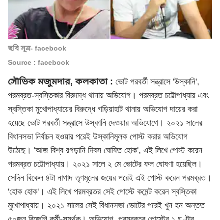
ছবি সূত্র- facebook
Source : facebook
সৌভিক মজুমদার, কলকাতা :
ভোট পরবর্তী সন্ত্রাসে 'উস্কানি',
পরমব্রত-স্বস্তিকার বিরুদ্ধে থানায় অভিযোগ। পরমব্রত চট্টোপাধ্যায় এবং
স্বস্তিকা মুখোপাধ্যায়ের বিরুদ্ধে গড়িয়াহাট থানায় অভিযোগ দায়ের করা
হয়েছে ভোট পরবর্তী সন্ত্রাসে উস্কানি দেওয়ার অভিযোগে। ২০২১ সালের
বিধানসভা নির্বাচন
হওয়ার পরেই উস্কানিমূলক পোস্ট করার অভিযোগ
উঠেছে। 'আজ বিশ্ব রগড়ানি দিবস ঘোষিত হোক', এই লিখে পোস্ট করেন
পরমব্রত চট্টোপাধ্যায়। ২০২১ সালে ২ মে ভোটের ফল ঘোষণা হয়েছিল।
সেদিন বিকেল ৪টা নাগাদ তৃণমূলের জয়ের পরেই এই পোস্ট করেন পরমব্রত।
'হোক হোক'। এই লিখে পরমব্রতর সেই পোস্টে কমেন্ট করেন স্বস্তিকা
মুখোপাধ্যায়। ২০২১ সালের সেই বিধানসভা ভোটের পরেই খুন হন অন্তত
৫০জন বিজেপি কর্মী-সমর্থক। অভিযোগ, পরমব্রতর পোস্টের ১ ঘণ্টার