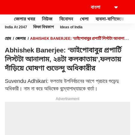
জেলার খবর
নিউজ
বিনোদন
খেলা
ব্যবসা-বাণিজ্যের
খু
India At 2047
ফিফা বিশ্বকাপ
Ideas of India
হোম
জেলার
ABHISHEK BANERJEE: ‘ভাইপোবাবুর প্রপার্টি লিস্টটা আনালাম,
২৪টা কলকাতায়’,ফলতায় দাঁড়িয়ে ঘোষণা শুভেন্দু অধিকারীর
Abhishek Banerjee: ‘ভাইপোবাবুর প্রপার্টি
লিস্টটা আনালাম, ২৪টা কলকাতায়’,ফলতায়
দাঁড়িয়ে ঘোষণা শুভেন্দু অধিকারীর
Suvendu Adhikari: ফলতায় উপনির্বাচনের আগে প্রচারে শুভেন্দু
অধিকারী। নাম না করে অভিষেক বন্দ্যোপাধ্যায়কে বার্তা।
Advertisement