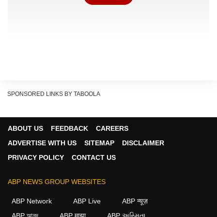
SPONSORED LINKS BY TABOOLA
ABOUT US
FEEDBACK
CAREERS
আগামী ২১ মে ফলতায় উপনির্বাচন। সেই উপলক্ষে শনিবার সেখানে প্রচারে
ADVERTISE WITH US
SITEMAP
DISCLAIMER
গিয়েছিলেন। আর সেখানে দাঁড়িয়েই নাম না করে অভিষেককে বার্তা দেন
PRIVACY POLICY
CONTACT US
শুভেন্দু। তিনি বলেন, "মাননীয় ভাইপোবাবু, কাল প্রপার্টি লিস্টটা আনালাম
কলকাতা কর্পোরেশন থেকে। আপনার লিপস অ্যান্ড বাউন্ডস...২৪টি প্রপার্টি
ABP NEWS GROUP WEBSITES
কলকাতায়। আমতলায় প্রাসাদের মতো অফিস।" (Abhishek
ABP Network
ABP Live
ABP न्यूज़
Banerjee)
ABP আনন্দ
ABP माझा
ABP અસ્મિતા