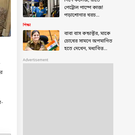
দিনে কলেজ, রাতে
পেট্রোল পাম্পে কাজ!
পড়াশোনার খরচ
জোগাতে ছাত্রীর সংগ্রাম
শিক্ষা
ছুঁয়ে গেল লক্ষ মানুষের
বাবা বাস কন্ডাক্টর, মাকে
মন
চোখের সামনে অপমানিত
হতে দেখেন, মধ্যবিত্ত
পরিবারের মেয়ের লড়াই!
Advertisement
কোচিং ছাড়াই UPSC-তে
া
সাফল্য
ের
শ-
ে সে।