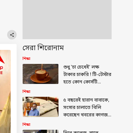
সেরা শিরোনাম
শিক্ষা
শুধু 'চা চেখেই' লক্ষ
টাকার চাকরি ! টি-টেস্টার
হতে কোন কোর্সটি
করবেন ? আবেদনের
শিক্ষা
যোগ্য কারা ?
৫ বছরেই হারান বাবাকে,
সংসার চালাতে বিলি
করেছেন খবরের কাগজ!
সেই ছেলেই আজ IAS
শিক্ষা
অফিসার