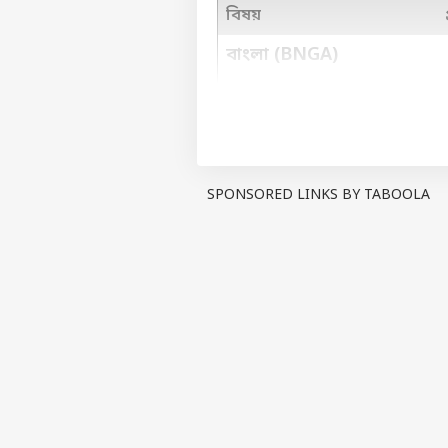
বিষয়
বাংলা (BNGA)
ইংরেজি (ENGB)
রসায়ন (CHEM)
গণিত (MATH)
SPONSORED LINKS BY TABOOLA
পদার্থবিদ্যা (PHYS)
স্ট্যাটিস্টিক্স (STAT)
আদৃতের মার্কশিট মূল্যায়ন করলে দেখা
পদার্থবিদ্যায় ১০০-তে ১০০ নম্বর প
প্রাপ্ত নম্বর ৯৭। এছাড়াও ইংরেজিতে 
আরও পড়ুন,
উচ্চ মাধ্যমিকে পাসের
রেজাল্ট দেখুন wb12.abplive.c
এবারের উচ্চ মাধ্যমিকে পাসের হার 