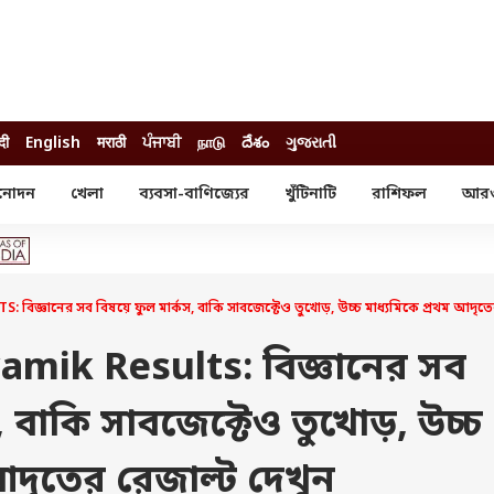
दी
English
मराठी
ਪੰਜਾਬੀ
நாடு
దేశం
ગુજરાતી
নোদন
খেলা
ব্যবসা-বাণিজ্যের
খুঁটিনাটি
রাশিফল
আর
োদন
খেলা
ব্যবসা-বাণিজ্য
স্টার
ক্রিকেট
বাজেট
য়াল
ফুটবল
আইপিও
ম রিভিউ
আইপিএল
পার্সোনাল ফিনান্স
্ঞানের সব বিষয়ে ফুল মার্কস, বাকি সাবজেক্টেও তুখোড়, উচ্চ মাধ্যমিকে প্রথম আদৃতের
অলিম্পিক্স
লটারি
ো পরব
শিক্ষা
ik Results: বিজ্ঞানের সব
বিজ্ঞান
, বাকি সাবজেক্টেও তুখোড়, উচ্চ
ম
বাংলাদেশ
ব্র্যান্ডওয়্যার
আদৃতের রেজাল্ট দেখুন
যমিকের ফল
উচ্চ মাধ্যমিকের ফল