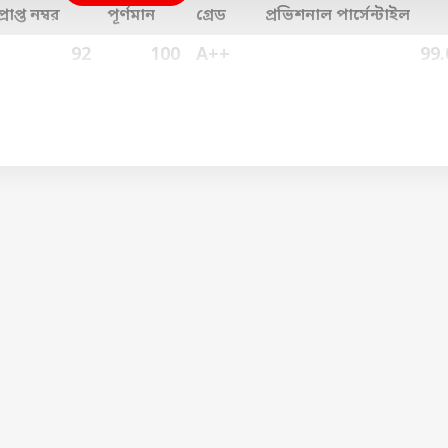
প্রাপ্ত নম্বর
পূর্ণমান
গ্রেড
প্রভিশনাল পার্সেন্টাইল
92
100
A++
99.
99
100
A++
99.
100
100
A++
100.
100
100
A++
100.
100
100
A++
100.
97
100
A++
99.
 যাচ্ছে বিজ্ঞান বিভাগে দুর্দান্ত নম্বর রয়েছে তাঁর। রসায়ন, গণিত,
েয়েছে সে। এছাড়াও তাঁর আরেকটি বিষয় ছিল স্ট্যাটেস্টিকস। সেখানে তা
পেয়েছে ৯৯, বাংলাতে তাঁর প্রাপ্ত নম্বর ৯২।
 হারে সবাইকে টেক্কা দিল পূর্ব মেদিনীপুর, এগিয়ে মেয়েরা, প্রথম কে?
om-এ
৯১.২৩ শতাংশ, পাসের হারে ছেলেদের টেক্কা দিল মেয়েরা। উচ্চ মাধ্যম