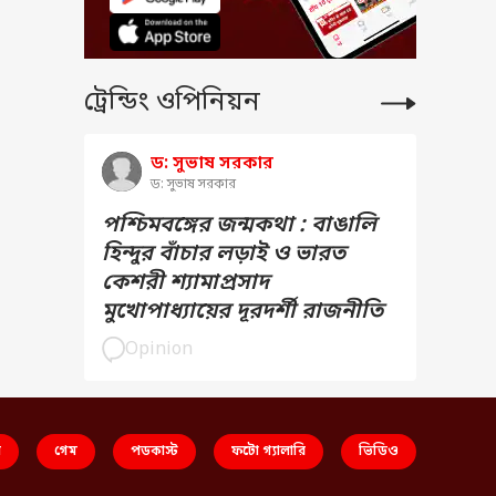
ট্রেন্ডিং ওপিনিয়ন
ড: সুভাষ সরকার
ড: সুভাষ সরকার
পশ্চিমবঙ্গের জন্মকথা : বাঙালি
হিন্দুর বাঁচার লড়াই ও ভারত
কেশরী শ্যামাপ্রসাদ
মুখোপাধ্যায়ের দূরদর্শী রাজনীতি
Opinion
স
গেম
পডকাস্ট
ফটো গ্যালারি
ভিডিও