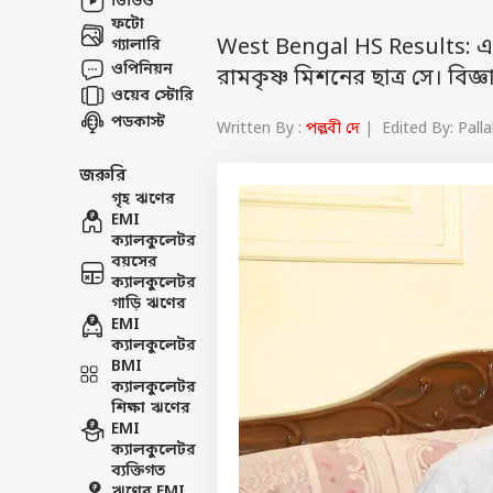
ভিডিও
ফটো
West Bengal HS Results: এবছ
গ্যালারি
ওপিনিয়ন
রামকৃষ্ণ মিশনের ছাত্র সে। বি
ওয়েব স্টোরি
পডকাস্ট
Written By :
পল্লবী দে
| Edited By: Pall
জরুরি
গৃহ ঋণের
EMI
ক্যালকুলেটর
বয়সের
ক্যালকুলেটর
গাড়ি ঋণের
EMI
ক্যালকুলেটর
BMI
ক্যালকুলেটর
শিক্ষা ঋণের
EMI
ক্যালকুলেটর
ব্যক্তিগত
ঋণের EMI