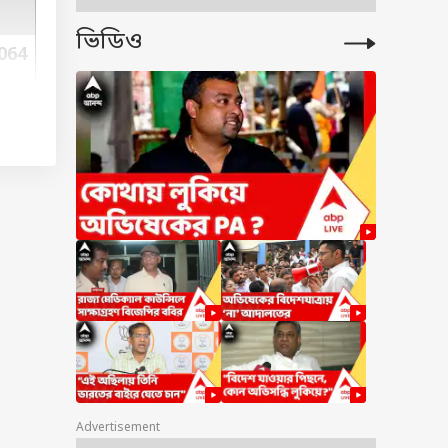
ভিডিও
064
971
000
000
000
877
র
Advertisement
িকে