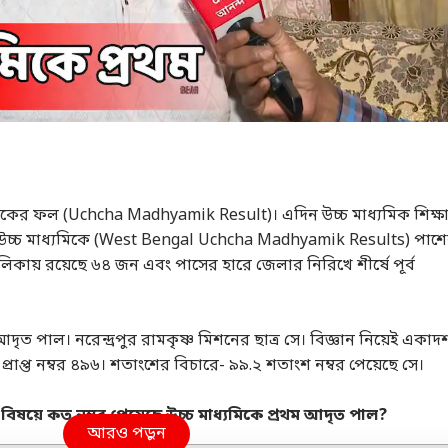
মিকের ফল (Uchcha Madhyamik Result)। এদিন উচ্চ মাধ্যমিক শিক্ষ
চ্চ মাধ্যমিকে (West Bengal Uchcha Madhyamik Results) পাশ
কায় রয়েছে ৬৪ জন এবং পাসের হারে জেলার নিরিখে শীর্ষে পূর্ব
ুর।
ৃত পাল। নরেন্দ্রপুর রামকৃষ্ণ মিশনের ছাত্র সে। বিজ্ঞান নিয়েই একাদ
 প্রাপ্ত নম্বর ৪৯৬। শতাংশের বিচারে- ৯৯.২ শতাংশ নম্বর পেয়েছ
বিষয়ে কত নম্বর পেয়েছে
উচ্চ মাধ্যমিক
ে প্রথম আদৃত পাল?
আরও পড়ুন