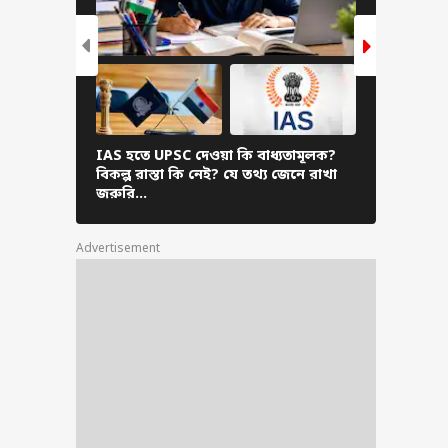
ারস্ল্যামে পরাজয়ের
েই অবসর ঘোষণা
েন ব্রক লেসনার
IAS হতে UPSC দেওয়া কি বাধ্যতামূলক?
কত ঘণ্টা পড়
বিকল্প রাস্তা কি নেই? যে তথ্য জেনে রাখা
পড়ার স্ট্র
জরুরি…
- প্রিয়তোষ
Advertisement