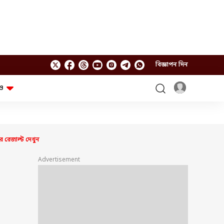
বিজ্ঞাপন দিন
ও
লাইফস্টাইল
প্রযুক্তি
স্বাস্থ্য
গ্যাজেট
চ্যাট জিপিটি
টিভি শো
 রেজাল্ট দেখুন
ঘন্টাখানেক সঙ্গে সুমন
খুঁটিনাটি
এবিপি অন দ্য স্পট
Advertisement
আনন্দ সকাল
অফবিট
যুক্তি-তক্কো
আনন্দ খবর
ছকভাঙা ৬টা
ফ্যাক্ট চেক