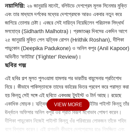
নয়াদিল্লি:
২৬ জানুয়ারি মানেই, বলিউডে দেশপ্রেম মূলক সিনেমার মুক্তি
এবং তার মাধ্যমে দর্শকের মধ্যের দেশপ্রেমকে আরও একবার নতুন করে
জাগিয়ে তোলার চেষ্টা। এবছর সেই দায়িত্ব নিয়েছিলেন পরিচালক সিদ্ধার্থ
মলহোত্র (Sidharth Malhotra)। প্রজাতন্ত্র দিবসের একদিন আগে
২৫ জানুয়ারি মুক্তি পেল হৃত্বিক রোশন (Hrithik Roshan), দীপিকা
পাড়ুকোন (Deepika Padukone) ও অনিল কপূর (Anil Kapoor)
অভিনীত 'ফাইটার' ('Fighter' Review)।
ছবির গল্প
এই ছবির গল্প মূলত পুলওয়ামা হামলার পর ভারতীয় বায়ুসেনার প্রতিশোধ
নিয়ে। কীভাবে পাকিস্তানকে তাদের বর্ডারের ভিতর প্রবেশ করে পরাস্ত করা
হয় কিন্তু সেই সঙ্গে এই ছবিতে একগুচ্ছ ট্যুইস্ট ও টার্ন আছে। রয়েছে
একাধিক মোড়ক। হৃত্বিক রোশন ছবিতে একজন ফাইটার পাইলট কিন্তু তাঁর
VIEW MORE
ঊর্ধ্বতন অফিসার অনিল কপূর ওঁর প্রতি বিরূপ মনোভাব পোষণ করেন।
দীপিকা পাড়ুকোন নিজেই পাইলট কিন্তু ওঁর পরিবারের লোকজন তাঁকে শহিদ
বলে বিশ্বাস করেন। এই গল্পগুলি কীভাবে দেশপ্রেমের রঙে নিমজ্জিত এবং