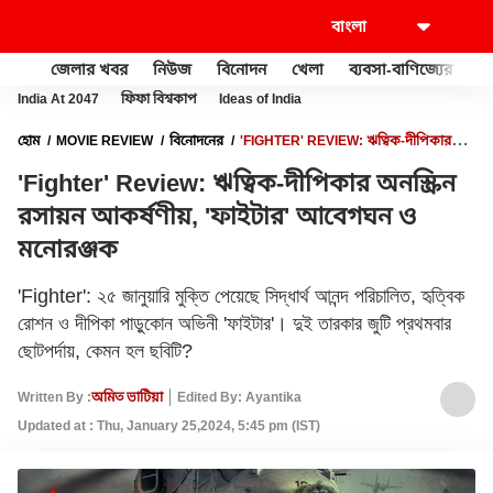
জেলার খবর
নিউজ
বিনোদন
খেলা
ব্যবসা-বাণিজ্যের
খু
India At 2047
ফিফা বিশ্বকাপ
Ideas of India
হোম
MOVIE REVIEW
বিনোদনের
'FIGHTER' REVIEW: ঋত্বিক-দীপিকার
অনস্ক্রিন রসায়ন আকর্ষণীয়, 'ফাইটার' আবেগঘন ও মনোরঞ্জক
'Fighter' Review: ঋত্বিক-দীপিকার অনস্ক্রিন
রসায়ন আকর্ষণীয়, 'ফাইটার' আবেগঘন ও
মনোরঞ্জক
'Fighter': ২৫ জানুয়ারি মুক্তি পেয়েছে সিদ্ধার্থ আনন্দ পরিচালিত, হৃত্বিক
রোশন ও দীপিকা পাড়ুকোন অভিনী 'ফাইটার'। দুই তারকার জুটি প্রথমবার
ছোটপর্দায়, কেমন হল ছবিটি?
Written By :
অমিত ভাটিয়া
Edited By: Ayantika
Updated at : Thu, January 25,2024, 5:45 pm (IST)