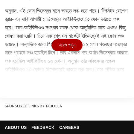
অনুমান, এই ফোন ডিসেম্বর মাসে ভারতে লঞ্চ হতে পারে। টিপস্টার যোগেশ
ব্রার- এর দাবি আগামী ৫ ডিসেম্বর আইকিউওও ১৩ ফোন ভারতে লঞ্চ
হবে। তবে আইকিউওও সংস্থার তরফ থেকে আনুষ্ঠানিক ভাবে এখনও কিছু
ঘোষণা করা হয়নি। চিনে এবং গ্লোবাল মার্কেটে ইতিমধ্যেই এই ফোন লঞ্চ
হয়েছে। অন্যদিকে জানা গিয়েছে, আইকিউওও ১২ ফোন গতবছর নভেম্বর
আরও পড়ুন
মাসে প্রথমে লঞ্চ হয়েছিল চিনে। তার একমাস পরে অর্থাৎ ডিসেম্বরে ভারতে
লঞ্চ হয়েছিল আইকিউওও ১২ ফোন। অনুমান তার সাকসেসর মডেল
আইকিউওও ১৩ ফোনও ডিসেম্বরেই ভারতে লঞ্চ হবে। তবে নিশ্চিত ভাবে
এখনও কিছু জানা যায়নি।
ভারতে আসছে স্যামসাং গ্যালাক্সির নতুন ৫জি ফোন
ভারতে লঞ্চ হতে চলেছে স্যামসাং গ্যালাক্সি এ১৬ ৫জি ফোন। অনলাইনে
সম্প্রতি এই ফোনের নাম দেখা গিয়েছে স্যামসাংয়ের গ্লোবাল ওয়েবসাইটে।
SPONSORED LINKS BY TABOOLA
তারপরই জানা গিয়েছে যে স্যামসাং গ্যালাক্সি এ১৬ ৫জি ফোন এবার ভারতেও
লঞ্চ হবে। এখনও অবশ্য নির্দিষ্ট দিনক্ষণ প্রকাশ্যে আসেনি। তবে জানা
গিয়েছে স্যামসাং গ্যালাক্সি 'এ' সিরিজের আসন্ন ৫জি ফোনের ফিচার গ্লোবাল
ABOUT US
FEEDBACK
CAREERS