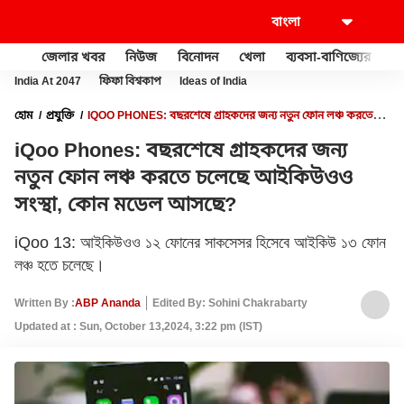
জেলার খবর
নিউজ
বিনোদন
খেলা
ব্যবসা-বাণিজ্যের
খু
India At 2047
ফিফা বিশ্বকাপ
Ideas of India
হোম
প্রযুক্তি
IQOO PHONES: বছরশেষে গ্রাহকদের জন্য নতুন ফোন লঞ্চ করতে
চলেছে আইকিউওও সংস্থা, কোন মডেল আসছে?
iQoo Phones: বছরশেষে গ্রাহকদের জন্য
নতুন ফোন লঞ্চ করতে চলেছে আইকিউওও
সংস্থা, কোন মডেল আসছে?
iQoo 13: আইকিউওও ১২ ফোনের সাকসেসর হিসেবে আইকিউ ১৩ ফোন
লঞ্চ হতে চলেছে।
Written By :
ABP Ananda
Edited By: Sohini Chakrabarty
Updated at : Sun, October 13,2024, 3:22 pm (IST)